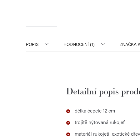
POPIS
HODNOCENÍ (1)
ZNAČKA
W
Detailní popis pro
délka čepele 12 cm
trojitě nýtovaná rukojeť
materiál rukojeti: exotické dře