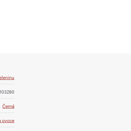
eleninu
103280
Černá
a ovoce