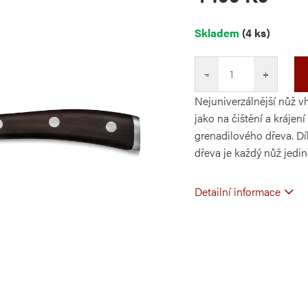
Měrná
Skladem
(4 ks)
cena:
−
+
Nejuniverzálnější nůž vh
jako na čištění a krájení
grenadilového dřeva. D
dřeva je každý nůž jedin
Detailní informace