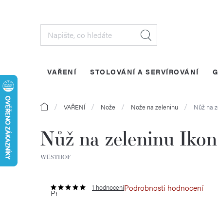
Přejít
na
obsah
VAŘENÍ
STOLOVÁNÍ A SERVÍROVÁNÍ
G
Domů
VAŘENÍ
Nože
Nože na zeleninu
Nůž na z
Nůž na zeleninu Ikon
WÜSTHOF
Podrobnosti hodnocení
1 hodnocení
Průměrné
hodnocení
produktu
je
5,0