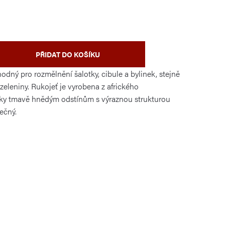
PŘIDAT DO KOŠÍKU
odný pro rozmělnění šalotky, cibule a bylinek, stejně
 zeleniny. Rukojeť je vyrobena z afrického
íky tmavě hnědým odstínům s výraznou strukturou
ečný.