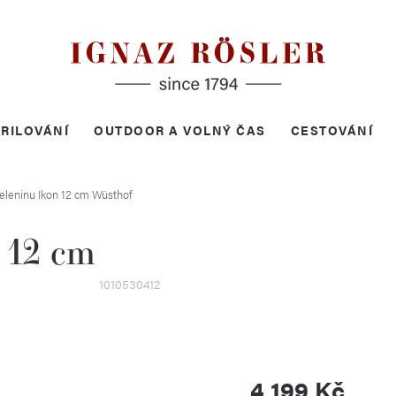
RILOVÁNÍ
OUTDOOR A VOLNÝ ČAS
CESTOVÁNÍ
eleninu Ikon 12 cm
Wüsthof
 12 cm
1010530412
4 199 Kč