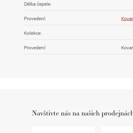
Délka čepele
:
Provedení
:
Kova
Kolekce
:
Provedení
:
Kova
Navštivte nás na našich prodejnác