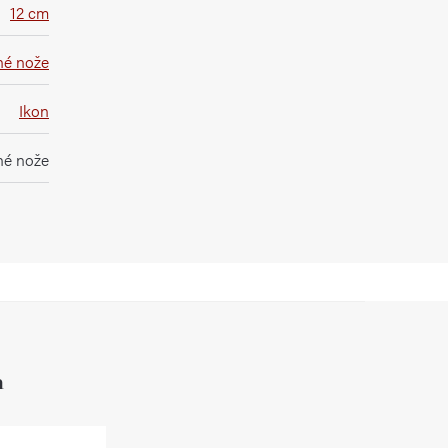
12 cm
né nože
Ikon
né nože
h