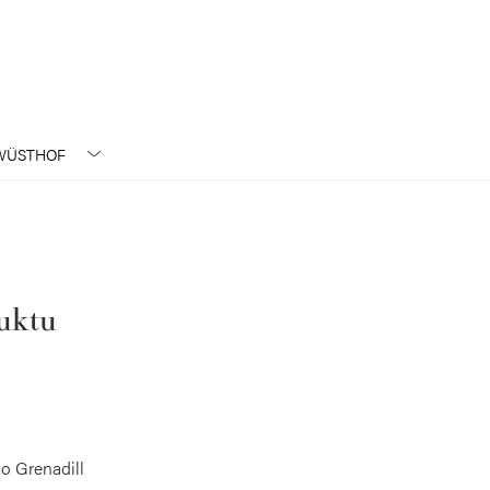
ÜSTHOF
duktu
vo Grenadill