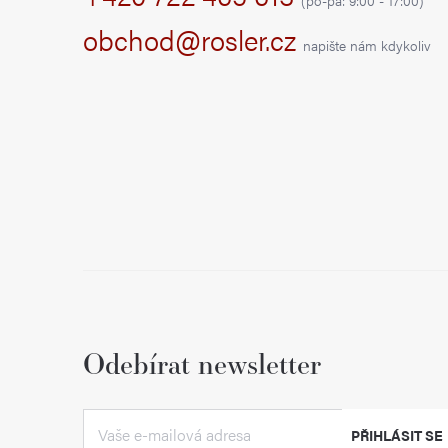
t
obchod@rosler.cz
napište nám kdykoliv
í
Odebírat newsletter
PŘIHLÁSIT SE