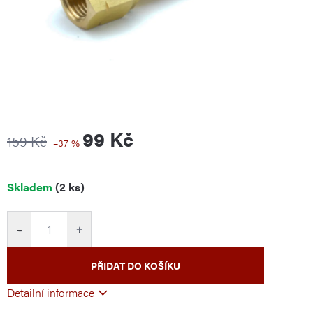
99 Kč
159 Kč
–37 %
Měrná
Skladem
(2 ks)
cena:
−
+
PŘIDAT DO KOŠÍKU
Detailní informace