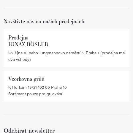
í
Navštivte nás na našich prodejnách
Prodejna
IGNAZ RÖSLER
28. října 10 nebo Jungmannovo náměstí 5, Praha 1 (prodejna má
dva vchody)
Vzorkovna grilů
K Horkám 19/21 102 00 Praha 10
Sortiment pouze pro grilování
Odebírat newsletter