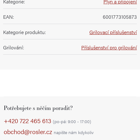
Kategorie
:
Plyn a připojení
EAN
:
6001773105873
Kategorie produktu
:
Grilovací příslušenství
Grilování
:
Příslušenství pro grilování
Z
Potřebujete s něčím poradit?
á
p
+420 722 465 613
(po-pá: 9:00 - 17:00)
a
obchod@rosler.cz
napište nám kdykoliv
t