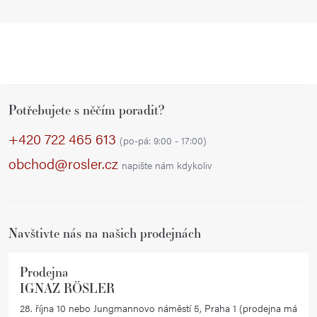
Z
Potřebujete s něčím poradit?
á
p
+420 722 465 613
(po-pá: 9:00 - 17:00)
a
obchod@rosler.cz
napište nám kdykoliv
t
í
Navštivte nás na našich prodejnách
Prodejna
IGNAZ RÖSLER
28. října 10 nebo Jungmannovo náměstí 5, Praha 1 (prodejna má