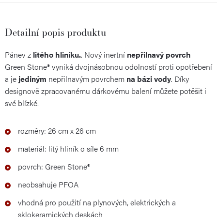
Detailní popis produktu
Pánev z
litého hliníku.
. Nový inertní
nepřilnavý povrch
Green Stone® vyniká dvojnásobnou odolností proti opotřebení
a je
jediným
nepřilnavým povrchem
na bázi vody
. Díky
designově zpracovanému dárkovému balení můžete potěšit i
své blízké.
rozměry: 26 cm x 26 cm
materiál: litý hliník o síle 6 mm
povrch: Green Stone®
neobsahuje PFOA
vhodná pro použití na plynových, elektrických a
sklokeramických deskách