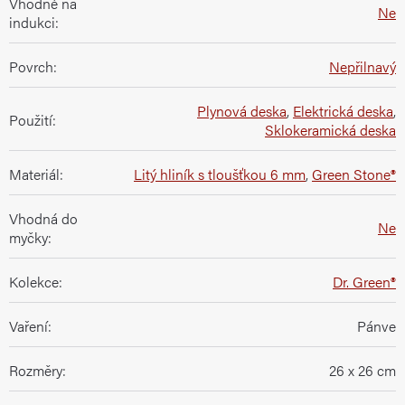
Vhodné na
Ne
indukci
:
Povrch
:
Nepřilnavý
Plynová deska
,
Elektrická deska
,
Použití
:
Sklokeramická deska
Materiál
:
Litý hliník s tloušťkou 6 mm
,
Green Stone®
Vhodná do
Ne
myčky
:
Kolekce
:
Dr. Green®
Vaření
:
Pánve
Rozměry
:
26 x 26 cm