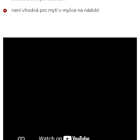
není vhodná pro mytí v myčce na nádobí