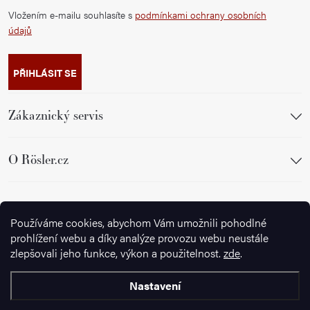
Vložením e-mailu souhlasíte s
podmínkami ochrany osobních
údajů
PŘIHLÁSIT SE
Zákaznický servis
O Rösler.cz
Sledujte nás
Používáme cookies, abychom Vám umožnili pohodlné
prohlížení webu a díky analýze provozu webu neustále
zlepšovali jeho funkce, výkon a použitelnost.
zde
.
Nastavení
Copyright 2026
Ignazrosler.cz
. Všechna práva vyhrazena.
Upravit