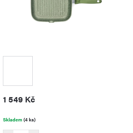
1 549 Kč
Měrná
Skladem
(4 ks)