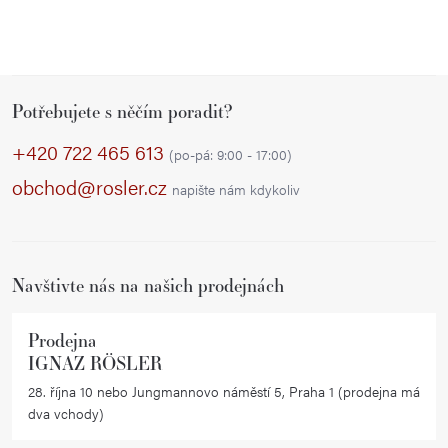
Z
Potřebujete s něčím poradit?
á
p
+420 722 465 613
(po-pá: 9:00 - 17:00)
a
obchod@rosler.cz
napište nám kdykoliv
t
í
Navštivte nás na našich prodejnách
Prodejna
IGNAZ RÖSLER
28. října 10 nebo Jungmannovo náměstí 5, Praha 1 (prodejna má
dva vchody)