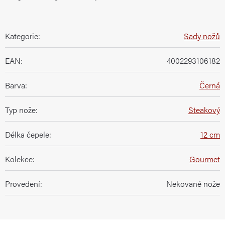
Kategorie
:
Sady nožů
EAN
:
4002293106182
Barva
:
Černá
Typ nože
:
Steakový
Délka čepele
:
12 cm
Kolekce
:
Gourmet
Provedení
:
Nekované nože