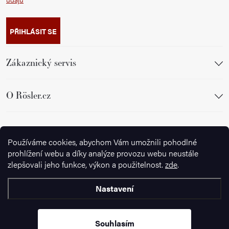
PŘIHLÁSIT SE
Zákaznický servis
O Rösler.cz
Sledujte nás
Používáme cookies, abychom Vám umožnili pohodlné
prohlížení webu a díky analýze provozu webu neustále
zlepšovali jeho funkce, výkon a použitelnost.
zde
.
Nastavení
Copyright 2026
Ignazrosler.cz
. Všechna práva vyhrazena.
Upravit
nastavení cookies
Souhlasím