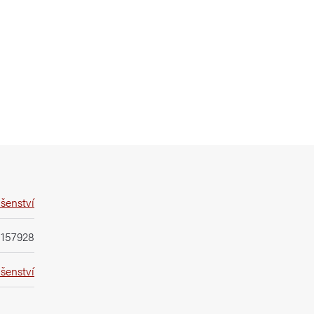
ušenství
157928
ušenství