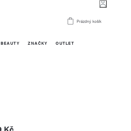
Nákupní
Prázdný košík
košík
BEAUTY
ZNAČKY
OUTLET
9 Kč