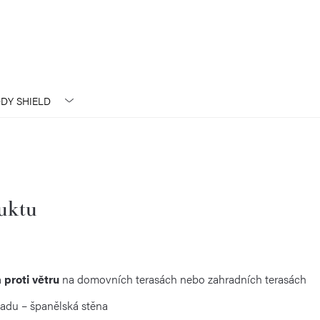
DY SHIELD
duktu
 proti větru
na domovních terasách nebo zahradních terasách
ladu – španělská stěna