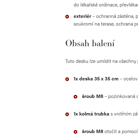
do lékařské ordinace, převléka
exteriér
– ochranná zástěna, p
soukromí na terase, ochrana pr
Obsah balení
Tuto desku lze umístit na všechny 
1x deska 35 x 35 cm
– ocelov
šroub M8
– pozinkovaná oc
1x kolmá trubka
s vnitřním zá
šroub M8
otočit a pomocí