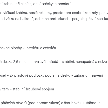
cí kabina při akcích, do lázeňských prostorů
řevlékací kabina, nosič reklamy, prostor pro osobní kontroly, para
oti větru na balkoně, ochrana proti slunci – pergola, převlékací k
pevné plochy v interiéru a exteriéru
á deska 2,5 mm – barva světle šedá – stabilní, nenápadná a nelze
el – 2x plastové podložky pod a na desku – zabraňují rezivění
vitem – stabilní šroubové spojení
 příčných otvorů (pod horním víkem) a šroubováku utáhnout