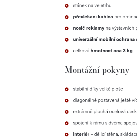
stánek na veletrhu
převlékací kabina
pro ordinac
nosič reklamy
na výstavních 
univerzální mobilní ochrana
celková
hmotnost cca 3 kg
Montážní pokyny
stabilní díky velké ploše
diagonálně postavená ještě víc
extrémně plochá ocelová desk
spojení k rámu s dvěma spojo
interiér
– dělicí stěna, skláda