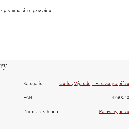
 k prvnímu rámu paravánu
ry
Kategorie
:
Outlet
,
Výprodej - Paravany a přísl
EAN
:
4260040
Domov a zahrada
:
Paravany přísl