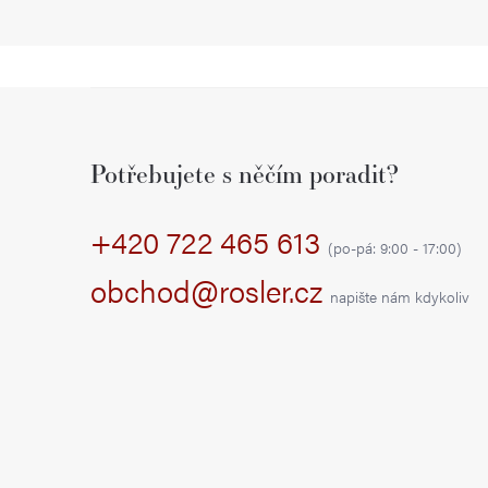
Z
á
Potřebujete s něčím poradit?
p
+420 722 465 613
a
(po-pá: 9:00 - 17:00)
t
obchod@rosler.cz
napište nám kdykoliv
í