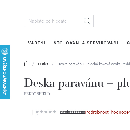
Přejít
na
obsah
VAŘENÍ
STOLOVÁNÍ A SERVÍROVÁNÍ
G
Domů
Outlet
Deska paravánu – plochá kovová deska
Pedd
Deska paravánu – pl
PEDDY SHIELD
Podrobnosti hodnoce
Neohodnoceno
Průměrné
hodnocení
produktu
je
0,0