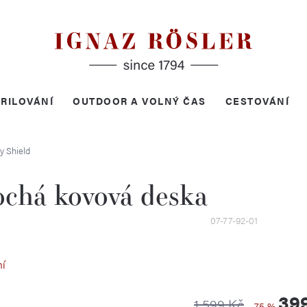
RILOVÁNÍ
OUTDOOR A VOLNÝ ČAS
CESTOVÁNÍ
y Shield
ochá kovová deska
07-77-92-01
ní
39
1 599 Kč
–75 %