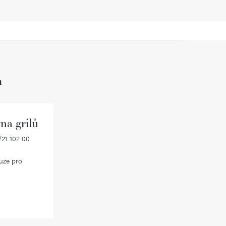
h
na grilů
21 102 00
uze pro