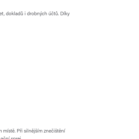
t, dokladů i drobných účtů. Díky
místě. Při silnějším znečištění
ační sprej.