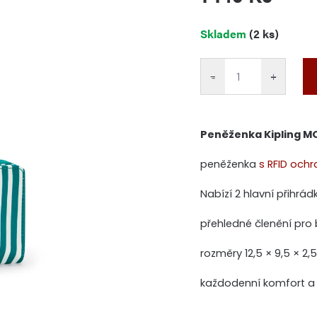
Měrná
Skladem
(2 ks)
cena:
−
+
Peněženka Kipling MO
peněženka
s RFID och
Nabízí 2 hlavní přihrádk
přehledné členění pro 
rozměry 12,5 × 9,5 × 2,
každodenní komfort a 