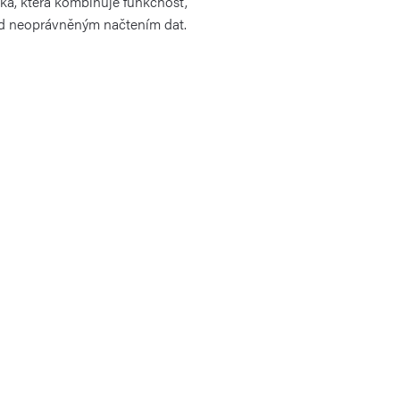
a, která kombinuje funkčnost,
řed neoprávněným načtením dat.