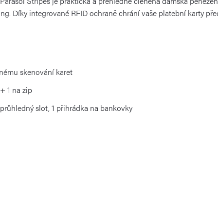
asol Stripes je praktická a přehledně členěná dámská peněženk
ing. Díky integrované RFID ochraně chrání vaše platební karty p
nému skenování karet
 + 1 na zip
1 průhledný slot, 1 přihrádka na bankovky