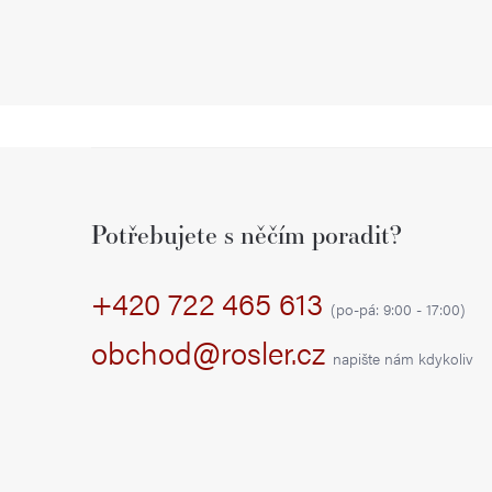
Z
á
Potřebujete s něčím poradit?
p
+420 722 465 613
a
(po-pá: 9:00 - 17:00)
t
obchod@rosler.cz
napište nám kdykoliv
í