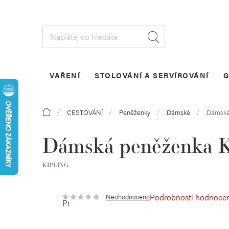
Přejít
na
obsah
VAŘENÍ
STOLOVÁNÍ A SERVÍROVÁNÍ
G
Domů
CESTOVÁNÍ
Peněženky
Dámské
Dámská
Dámská peněženka K
KIPLING
Podrobnosti hodnoce
Neohodnoceno
Průměrné
hodnocení
produktu
je
0,0