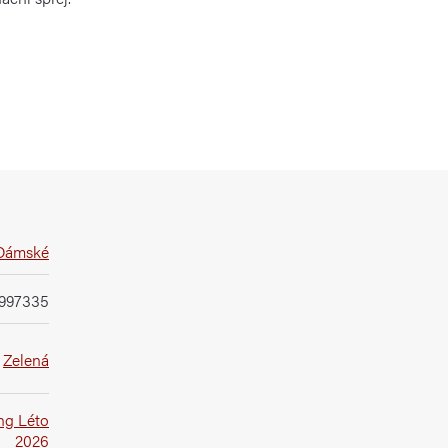
Dámské
997335
,
Zelená
ng Léto
2026