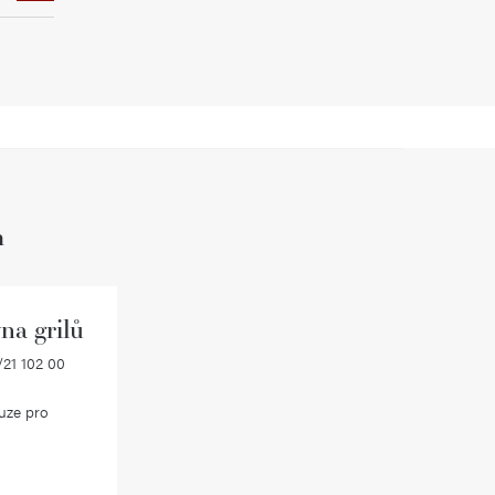
h
na grilů
21 102 00
uze pro