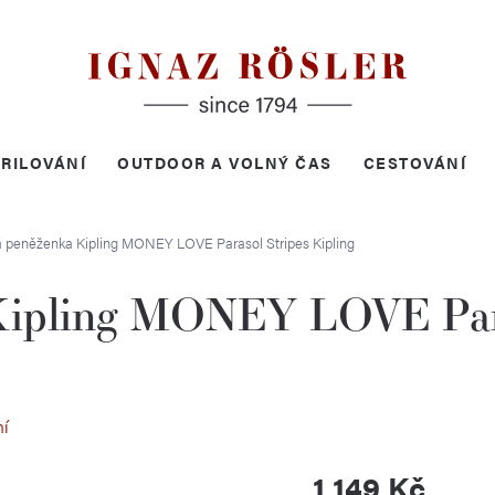
RILOVÁNÍ
OUTDOOR A VOLNÝ ČAS
CESTOVÁNÍ
 peněženka Kipling MONEY LOVE Parasol Stripes
Kipling
ipling MONEY LOVE Para
ní
1 149 Kč