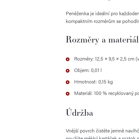
Peněženka je ideální pro každoden
kompaktním rozměrům se pohodlně 
Rozměry a materiál
Rozměry: 12,5 × 9,5 × 2,5 cm (
Objem: 0,01 l
Hmotnost: 0,15 kg
Materiál: 100 % recyklovaný po
Údržba
Vnější povrch čistěte jemně navlh
použijte měkký kartáček a roztok n