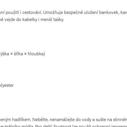
ní použití i cestování. Umožňuje bezpečné uložení bankovek, kare
vejde do kabelky i menší tašky.
výška × šířka × hloubka)
lyester
čeným hadříkem. Nebělte, nenamáčejte do vody a sušte na stinném 
eutrálního mýdla. Pro delší životnost lze použít ochranný impregn