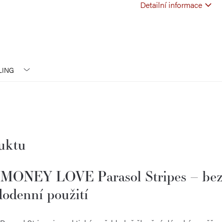
Detailní informace
LING
duktu
 MONEY LOVE Parasol Stripes – be
odenní použití