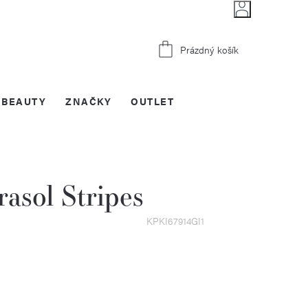
Nákupní
Prázdný košík
košík
BEAUTY
ZNAČKY
OUTLET
sol Stripes
KPKI67914GI1