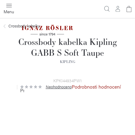
Přejít
N
na
obsah
ko
Crossbody kabelky
Crossbody kabelka Kipling
GABB S Soft Taupe
KIPLING
KPKI44934PW1
Podrobnosti hodnocení
Neohodnoceno
Průměrné
hodnocení
produktu
je
0,0
z
5
hvězdiček.