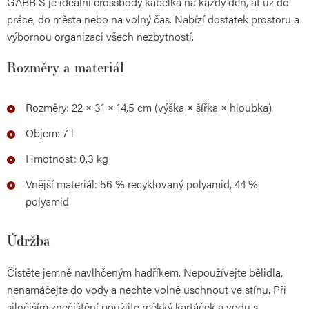
GABB S je ideální crossbody kabelka na každý den, ať už do
práce, do města nebo na volný čas. Nabízí dostatek prostoru a
výbornou organizaci všech nezbytností.
Rozměry a materiál
Rozměry: 22 × 31 × 14,5 cm (výška × šířka × hloubka)
Objem: 7 l
Hmotnost: 0,3 kg
Vnější materiál: 56 % recyklovaný polyamid, 44 %
polyamid
Údržba
Čistěte jemně navlhčeným hadříkem. Nepoužívejte bělidla,
nenamáčejte do vody a nechte volně uschnout ve stínu. Při
silnějším znečištění použijte měkký kartáček a vodu s