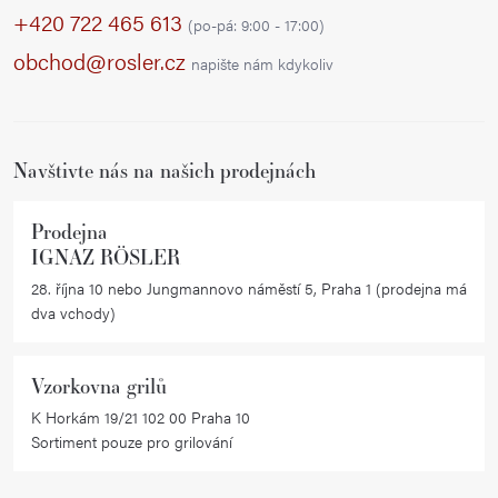
p
+420 722 465 613
(po-pá: 9:00 - 17:00)
a
obchod@rosler.cz
napište nám kdykoliv
t
í
Navštivte nás na našich prodejnách
Prodejna
IGNAZ RÖSLER
28. října 10 nebo Jungmannovo náměstí 5, Praha 1 (prodejna má
dva vchody)
Vzorkovna grilů
K Horkám 19/21 102 00 Praha 10
Sortiment pouze pro grilování