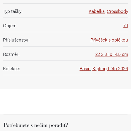
Typ tašky
:
Kabelka
,
Crossbody
Objem
:
7 l
Příslušenství
:
Přívěšek s opičkou
Rozměr
:
22 x 31 x 14,5 cm
Kolekce
:
Basic
,
Kipling Léto 2026
Z
Potřebujete s něčím poradit?
á