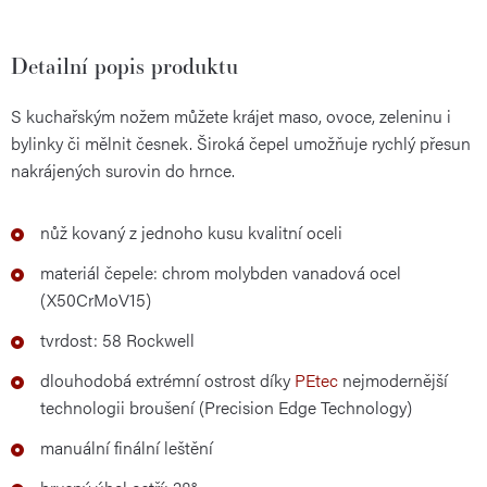
Detailní popis produktu
S kuchařským nožem můžete krájet maso, ovoce, zeleninu i
bylinky či mělnit česnek. Široká čepel umožňuje rychlý přesun
nakrájených surovin do hrnce.
nůž kovaný z jednoho kusu kvalitní oceli
materiál čepele: chrom molybden vanadová ocel
(X50CrMoV15)
tvrdost: 58 Rockwell
dlouhodobá extrémní ostrost díky
PEtec
nejmodernější
technologii broušení (Precision Edge Technology)
manuální finální leštění