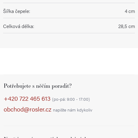
Šířka čepele
:
4 cm
Celková délka
:
28,5 cm
Z
Potřebujete s něčím poradit?
á
p
+420 722 465 613
(po-pá: 9:00 - 17:00)
a
obchod@rosler.cz
napište nám kdykoliv
t
í