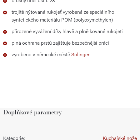
brusný úhel ostří: 28°
trojitě nýtovaná rukojeť vyrobená ze speciálního
syntetického materiálu POM (polyoxymethylen)
přirozené vyvážení díky hlavě a plně kované rukojeti
plná ochrana prstů zajišťuje bezpečnější práci
vyrobeno v německé městě
Solingen
Doplňkové parametry
Kategorie
:
Kuchařské nože