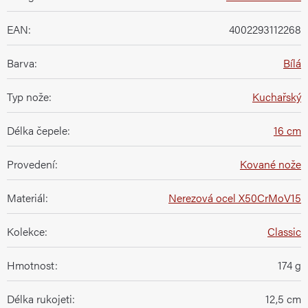
EAN
:
4002293112268
Barva
:
Bílá
Typ nože
:
Kuchařský
Délka čepele
:
16 cm
Provedení
:
Kované nože
Materiál
:
Nerezová ocel X50CrMoV15
Kolekce
:
Classic
Hmotnost
:
174 g
Délka rukojeti
:
12,5 cm