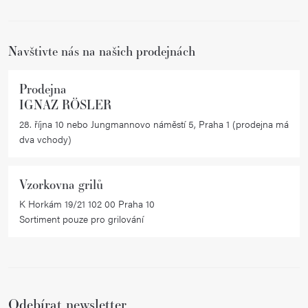
t
í
Navštivte nás na našich prodejnách
Prodejna
IGNAZ RÖSLER
28. října 10 nebo Jungmannovo náměstí 5, Praha 1 (prodejna má
dva vchody)
Vzorkovna grilů
K Horkám 19/21 102 00 Praha 10
Sortiment pouze pro grilování
Odebírat newsletter