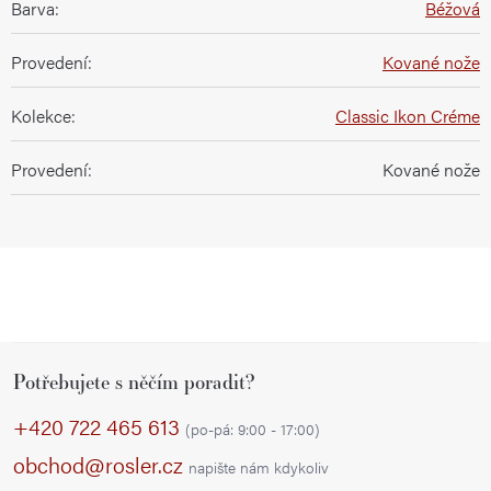
Barva
:
Béžová
Provedení
:
Kované nože
Kolekce
:
Classic Ikon Créme
Provedení
:
Kované nože
Z
Potřebujete s něčím poradit?
á
p
+420 722 465 613
(po-pá: 9:00 - 17:00)
a
obchod@rosler.cz
napište nám kdykoliv