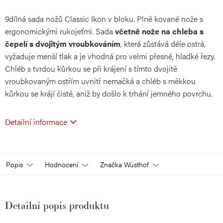
9dílná sada nožů Classic Ikon v bloku. Plně kované nože s
cena:
ergonomickými rukojeťmi. Sada
včetně nože na chleba s
čepelí s dvojitým vroubkováním
, která zůstává déle ostrá,
vyžaduje menší tlak a je vhodná pro velmi přesné, hladké řezy.
Chléb s tvrdou kůrkou se při krájení s tímto dvojitě
vroubkovaným ostřím uvnitř nemačká a chléb s měkkou
kůrkou se krájí čistě, aniž by došlo k trhání jemného povrchu.
Detailní informace
Popis
Hodnocení
Značka
Wüsthof
Detailní popis produktu