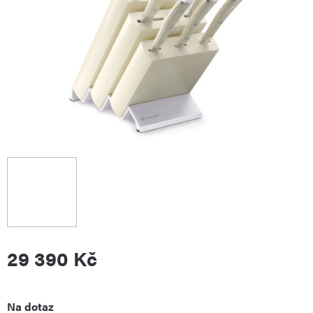
29 390 Kč
Měrná
Na dotaz