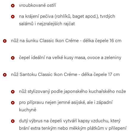
vroubkované ostří
na krájení pečiva (rohlíků, baget apod.), tvrdých
salámů i nejzralejších rajčat
nůž na šunku Classic Ikon Créme - délka čepele 16 cm
čepel ideální na velké kusy masa, ovoce a zeleniny
nůž Santoku Classic Ikon Créme - délka čepele 17 cm
nůž stylizovaný podle japonského kuchařského nože
pro přípravu nejen jemné asijské, ale i západní
kuchyně
dutý výbrus na čepeli vytváří kapsy vzduchu, který
brání extra tenkým nebo měkkým plátkům v přilepení