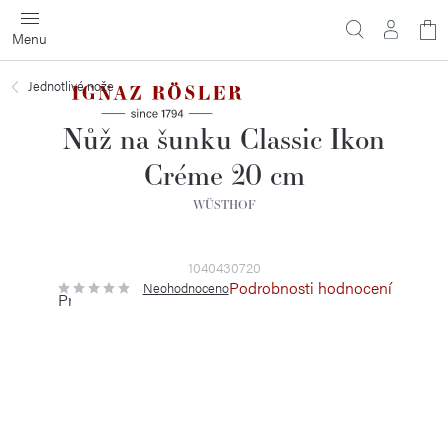
Přejít
N
na
obsah
ko
Jednotlivé nože
Nůž na šunku Classic Ikon
Créme 20 cm
WÜSTHOF
1040430720
Podrobnosti hodnocení
Neohodnoceno
Průměrné
hodnocení
produktu
je
0,0
z
5
hvězdiček.