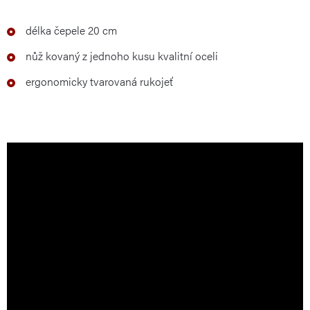
délka čepele 20 cm
nůž kovaný z jednoho kusu kvalitní oceli
ergonomicky tvarovaná rukojeť