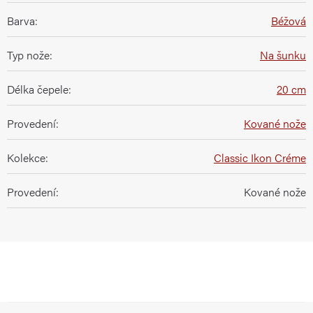
Barva
:
Béžová
Typ nože
:
Na šunku
Délka čepele
:
20 cm
Provedení
:
Kované nože
Kolekce
:
Classic Ikon Créme
Provedení
:
Kované nože
Z