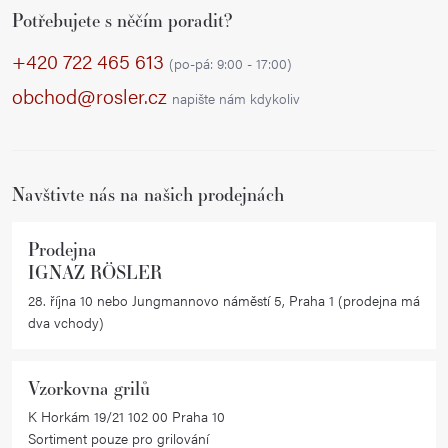
Potřebujete s něčím poradit?
á
p
+420 722 465 613
(po-pá: 9:00 - 17:00)
a
obchod@rosler.cz
napište nám kdykoliv
t
í
Navštivte nás na našich prodejnách
Prodejna
IGNAZ RÖSLER
28. října 10 nebo Jungmannovo náměstí 5, Praha 1 (prodejna má
dva vchody)
Vzorkovna grilů
K Horkám 19/21 102 00 Praha 10
Sortiment pouze pro grilování