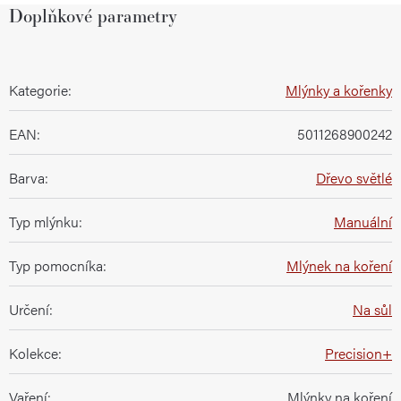
Doplňkové parametry
Kategorie
:
Mlýnky a kořenky
EAN
:
5011268900242
Barva
:
Dřevo světlé
Typ mlýnku
:
Manuální
Typ pomocníka
:
Mlýnek na koření
Určení
:
Na sůl
Kolekce
:
Precision+
Vaření
:
Mlýnky na koření