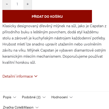
cena:
−
+
PŘIDAT DO KOŠÍKU
Klasicky designovaný dřevěný mlýnek na sůl, jako je Capstan z
přírodního buku s leštěným povrchem, dodá styl každému
stolu a zároveň je kuchyňským nástrojem každodenní potřeby.
Hrubost mletí lze snadno upravit utažením nebo uvolněním
závitu na víku. Mlýnek Capstan
je vybaven
diamantově ostrým
keramickým mlecím mechanismem.
Doporučujeme používat
kvalitní horskou sůl.
Detailní informace
Popis
Podobné (2)
Hodnocení
Značka
Cole&Mason