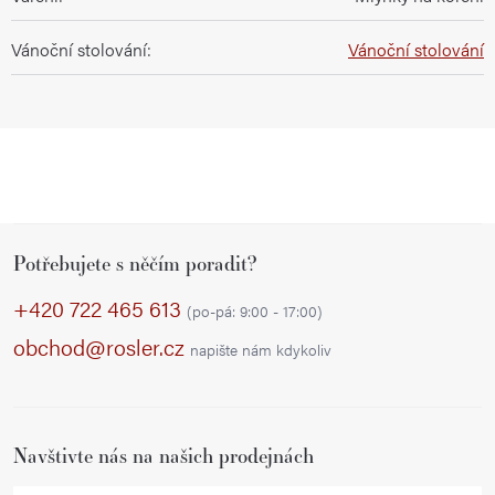
Vánoční stolování
:
Vánoční stolování
Z
Potřebujete s něčím poradit?
á
p
+420 722 465 613
(po-pá: 9:00 - 17:00)
a
obchod@rosler.cz
napište nám kdykoliv
t
í
Navštivte nás na našich prodejnách