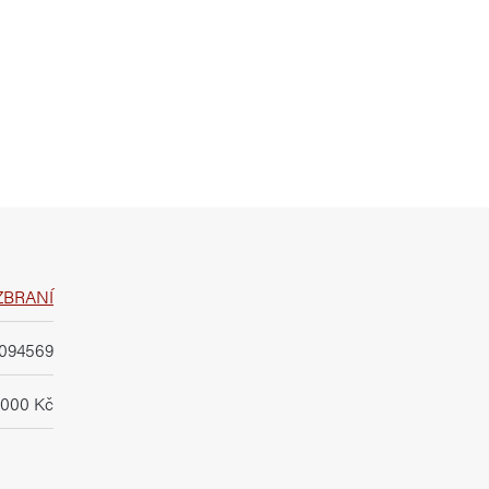
ZBRANÍ
1094569
1000 Kč