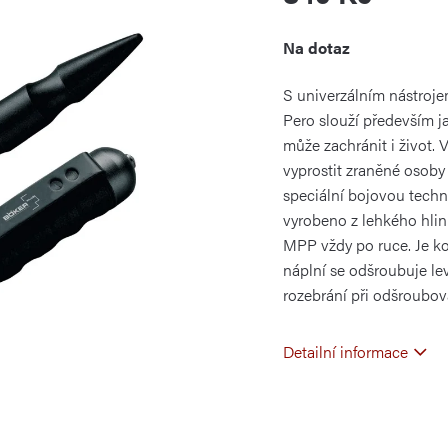
Měrná
Na dotaz
cena:
S univerzálním nástroje
Pero slouží především ja
může zachránit i život.
vyprostit zraněné osoby 
speciální bojovou techn
vyrobeno z lehkého hliní
MPP vždy po ruce. Je k
náplní se odšroubuje l
rozebrání při odšroubov
Detailní informace