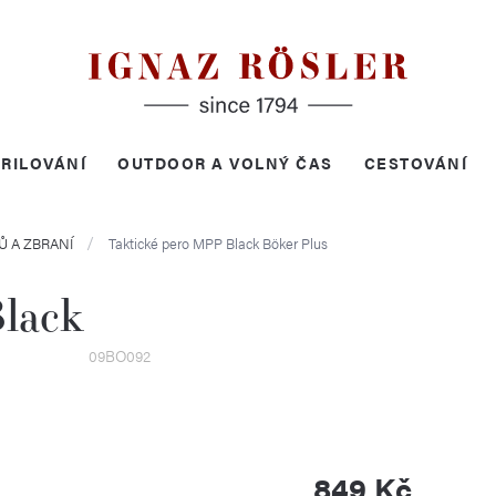
RILOVÁNÍ
OUTDOOR A VOLNÝ ČAS
CESTOVÁNÍ
Ů A ZBRANÍ
Taktické pero MPP Black
Böker Plus
lack
09BO092
849 Kč