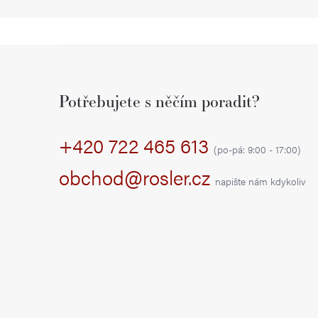
Z
á
Potřebujete s něčím poradit?
p
+420 722 465 613
a
(po-pá: 9:00 - 17:00)
t
obchod@rosler.cz
napište nám kdykoliv
í