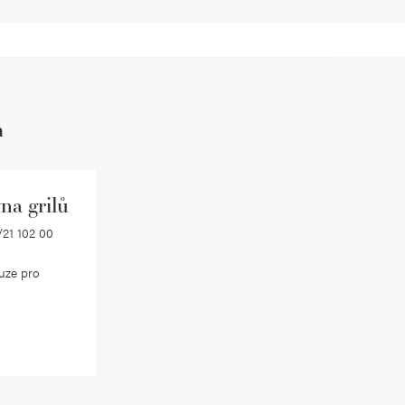
h
na grilů
21 102 00
uze pro