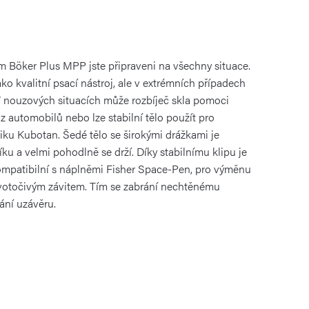
m Böker Plus MPP jste připraveni na všechny situace.
ko kvalitní psací nástroj, ale v extrémních případech
 V nouzových situacích může rozbíječ skla pomoci
z automobilů nebo lze stabilní tělo použít pro
iku Kubotan. Šedé tělo se širokými drážkami je
ku a velmi pohodlně se drží. Díky stabilnímu klipu je
ompatibilní s náplněmi Fisher Space-Pen, pro výměnu
evotočivým závitem. Tím se zabrání nechtěnému
ání uzávěru.