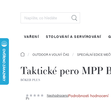
Přejít
na
obsah
VAŘENÍ
STOLOVÁNÍ A SERVÍROVÁNÍ
G
Domů
OUTDOOR A VOLNÝ ČAS
SPECIÁLNÍ EDICE MEČ
Taktické pero MPP B
BÖKER PLUS
Podrobnosti hodnocení
Neohodnoceno
Průměrné
hodnocení
produktu
je
0,0