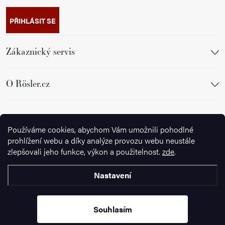
PŘIHLÁSIT SE
Zákaznický servis
O Rösler.cz
Sledujte nás
Používáme cookies, abychom Vám umožnili pohodlné
prohlížení webu a díky analýze provozu webu neustále
zlepšovali jeho funkce, výkon a použitelnost.
zde
.
Nastavení
Copyright 2026
Ignazrosler.cz
. Všechna práva vyhrazena.
Upravit
nastavení cookies
Souhlasím
Vytvořil Shoptet Premium