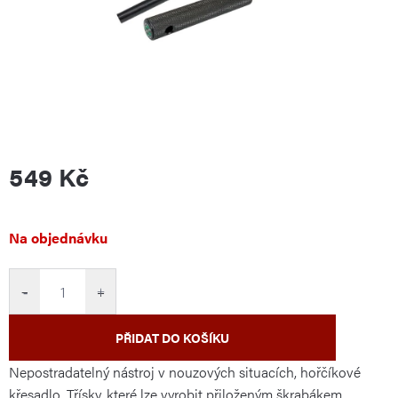
549 Kč
Měrná
Na objednávku
cena:
−
+
PŘIDAT DO KOŠÍKU
Nepostradatelný nástroj v nouzových situacích, hořčíkové
křesadlo. Třísky, které lze vyrobit přiloženým škrabákem,