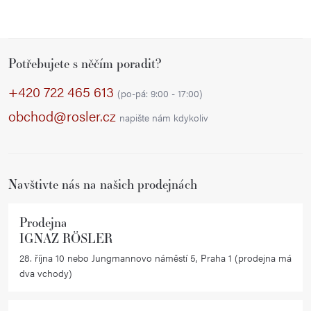
Z
Potřebujete s něčím poradit?
á
p
+420 722 465 613
(po-pá: 9:00 - 17:00)
a
obchod@rosler.cz
napište nám kdykoliv
t
í
Navštivte nás na našich prodejnách
Prodejna
IGNAZ RÖSLER
28. října 10 nebo Jungmannovo náměstí 5, Praha 1 (prodejna má
dva vchody)