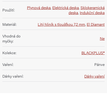
Plynová deska
,
Elektrická deska
,
Sklokeramická
Použití
:
deska
,
Indukční deska
Materiál
:
Litý hliník s tloušťkou 7,2 mm
,
El Diamant
Vhodná do
Ne
myčky
:
Kolekce
:
BLACKPLUS®
Vaření
:
Pánve
Dárky vaření
:
Dárky vaření