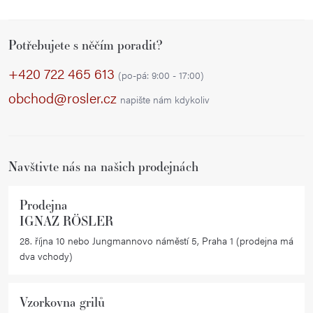
Z
Potřebujete s něčím poradit?
á
p
+420 722 465 613
(po-pá: 9:00 - 17:00)
a
obchod@rosler.cz
napište nám kdykoliv
t
í
Navštivte nás na našich prodejnách
Prodejna
IGNAZ RÖSLER
28. října 10 nebo Jungmannovo náměstí 5, Praha 1 (prodejna má
dva vchody)
Vzorkovna grilů