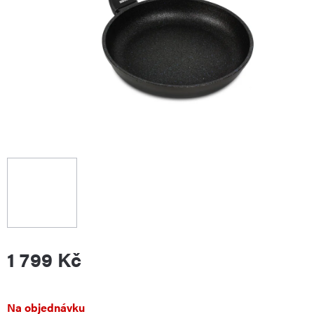
1 799 Kč
Měrná
Na objednávku