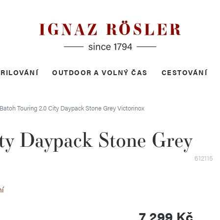
RILOVÁNÍ
OUTDOOR A VOLNÝ ČAS
CESTOVÁNÍ
Batoh Touring 2.0 City Daypack Stone Grey
Victorinox
ity Daypack Stone Grey
612115
ní
7 299 Kč