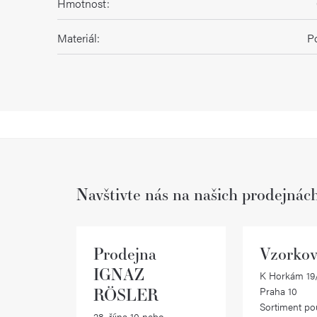
Hmotnost
:
Materiál
:
Po
Navštivte nás na našich prodejnác
Prodejna
Vzorkov
IGNAZ
K Horkám 19/
RÖSLER
Praha 10
Sortiment po
28. října 10 nebo