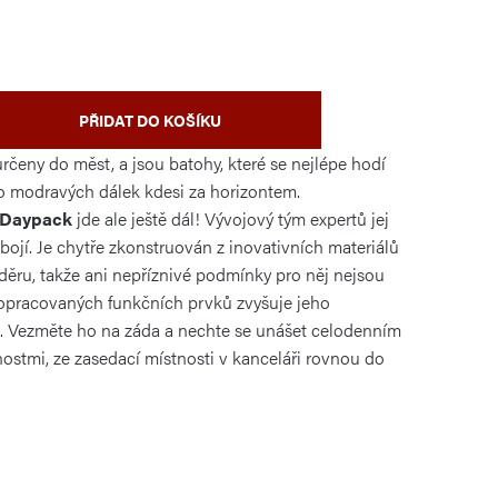
PŘIDAT DO KOŠÍKU
určeny do měst, a jsou batohy, které se nejlépe hodí
o modravých dálek kdesi za horizontem.
y Daypack
jde ale ještě dál! Vývojový tým expertů jej
obojí. Je chytře zkonstruován z inovativních materiálů
děru, takže ani nepříznivé podmínky pro něj nejsou
ropracovaných funkčních prvků zvyšuje jeho
. Vezměte ho na záda a nechte se unášet celodenním
ostmi, ze zasedací místnosti v kanceláři rovnou do