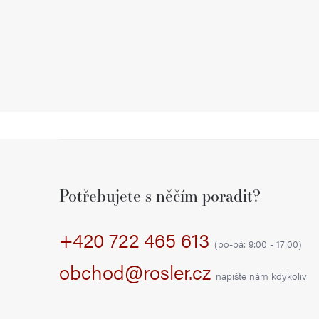
Z
á
Potřebujete s něčím poradit?
p
+420 722 465 613
a
(po-pá: 9:00 - 17:00)
t
obchod@rosler.cz
napište nám kdykoliv
í