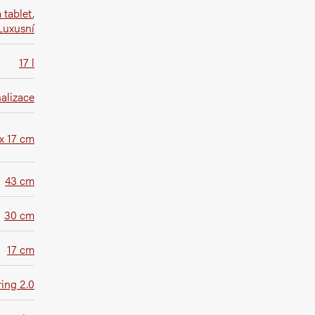
 tablet
,
Luxusní
17 l
alizace
 x 17 cm
43 cm
30 cm
17 cm
ing 2.0