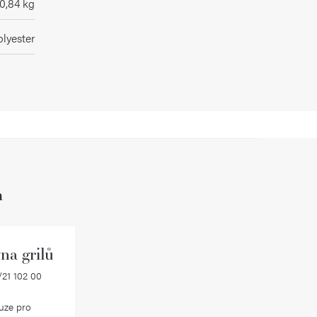
0,84 kg
lyester
h
na grilů
21 102 00
uze pro