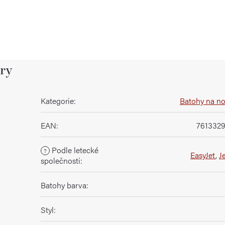
ry
Kategorie
:
Batohy na n
EAN
:
761332
Podle letecké
?
EasyJet
,
J
společnosti
:
Batohy barva
:
Styl
: