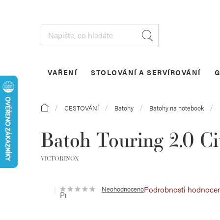
Přejít
na
obsah
VAŘENÍ
STOLOVÁNÍ A SERVÍROVÁNÍ
G
Domů
CESTOVÁNÍ
Batohy
Batohy na notebook
Batoh Touring 2.0 C
VICTORINOX
Podrobnosti hodnoce
Neohodnoceno
Průměrné
hodnocení
produktu
je
0,0