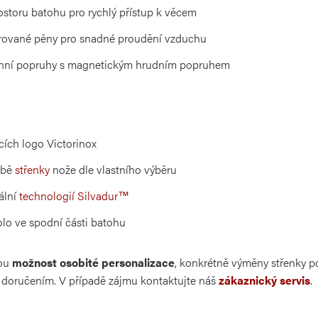
ostoru batohu pro rychlý přístup k věcem
orované pěny pro snadné proudění vzduchu
menní popruhy s magnetickým hrudním popruhem
cích logo Victorinox
obě
střenky
nože dle vlastního výběru
ální
technologií Silvadur™
lo ve spodní části batohu
nou
možnost osobité personalizace
, konkrétně výměny střenky po
ým doručením. V případě zájmu kontaktujte náš
zákaznický servis
.