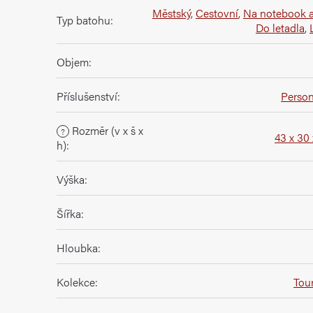
Městský
,
Cestovní
,
Na notebook a
Typ batohu
:
Do letadla
,
Objem
:
Příslušenství
:
Person
Rozměr (v x š x
?
43 x 30
h)
:
Výška
:
Šířka
:
Hloubka
:
Kolekce
:
Tour