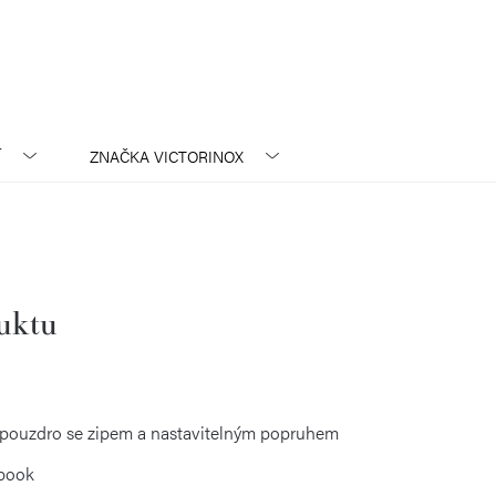
Í
ZNAČKA
VICTORINOX
duktu
pouzdro se zipem a nastavitelným popruhem
ebook