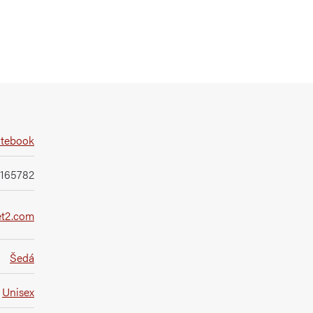
otebook
9165782
et2.com
Šedá
Unisex