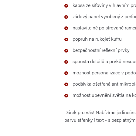
kapsa ze síťoviny v hlavním pr
zádový panel vyrobený z perf
nastavitelné polstrované ra
popruh na rukojeť kufru
bezpečnostní reflexní prvky
spousta detailů a prvků nesou
možnost personalizace v pod
podšívka ošetřená antimikrobi
možnost upevnění světla na ko
Dárek pro vás! Nabízíme jedineč
barvu střenky i text - s bezplatn