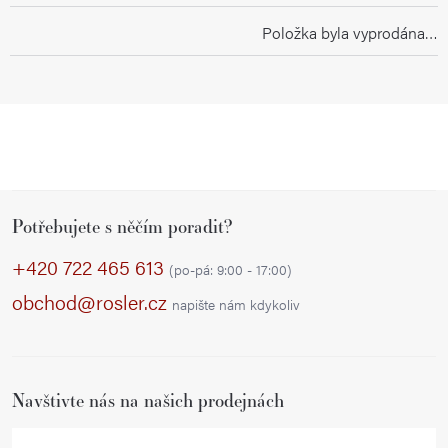
Položka byla vyprodána…
Z
Potřebujete s něčím poradit?
á
p
+420 722 465 613
(po-pá: 9:00 - 17:00)
a
obchod@rosler.cz
napište nám kdykoliv
t
í
Navštivte nás na našich prodejnách