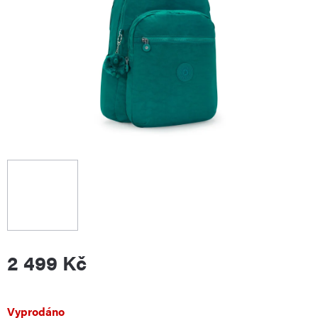
2 499 Kč
Měrná
Vyprodáno