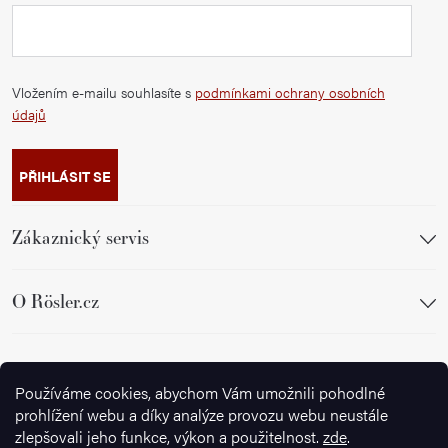
Vložením e-mailu souhlasíte s
podmínkami ochrany osobních
údajů
PŘIHLÁSIT SE
Zákaznický servis
O Rösler.cz
Sledujte nás
Používáme cookies, abychom Vám umožnili pohodlné
prohlížení webu a díky analýze provozu webu neustále
zlepšovali jeho funkce, výkon a použitelnost.
zde
.