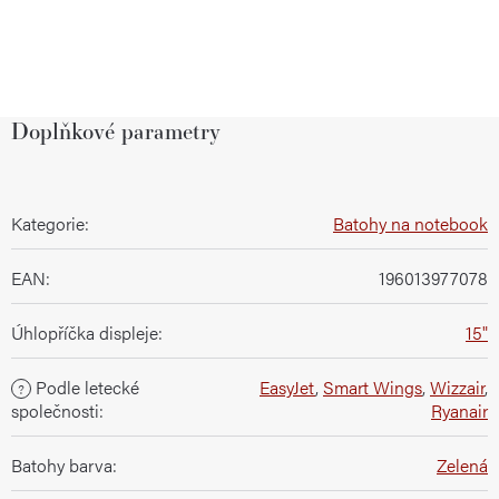
Doplňkové parametry
Kategorie
:
Batohy na notebook
EAN
:
196013977078
Úhlopříčka displeje
:
15"
Podle letecké
EasyJet
,
Smart Wings
,
Wizzair
,
?
společnosti
:
Ryanair
Batohy barva
:
Zelená