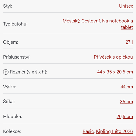
Styl
:
Unisex
Městský
,
Cestovní
,
Na notebook a
Typ batohu
:
tablet
Objem
:
27 l
Příslušenství
:
Přívěsek s opičkou
Rozměr (v x š x h)
:
44 x 35 x 20,5 cm
?
Výška
:
44 cm
Šířka
:
35 cm
Hloubka
:
20,5 cm
Kolekce
:
Basic
,
Kipling Léto 2026