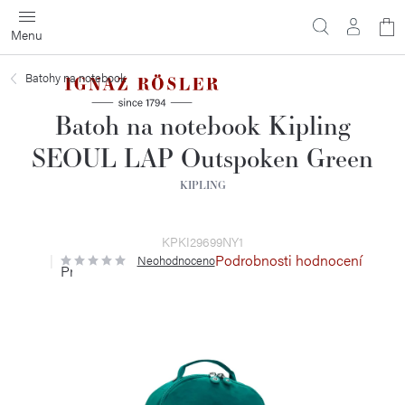
Přejít
N
na
obsah
ko
Batohy na notebook
Batoh na notebook Kipling
SEOUL LAP Outspoken Green
KIPLING
KPKI29699NY1
Podrobnosti hodnocení
Neohodnoceno
Průměrné
hodnocení
produktu
je
0,0
z
5
hvězdiček.