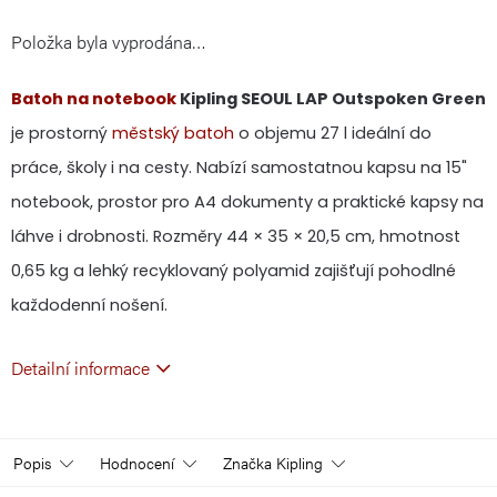
Položka byla vyprodána…
cena:
Batoh na notebook
Kipling SEOUL LAP Outspoken Green
je prostorný
městský batoh
o objemu 27 l ideální do
práce, školy i na cesty. Nabízí samostatnou kapsu na 15"
notebook, prostor pro A4 dokumenty a praktické kapsy na
láhve i drobnosti. Rozměry 44 × 35 × 20,5 cm, hmotnost
0,65 kg a lehký recyklovaný polyamid zajišťují pohodlné
každodenní nošení.
Detailní informace
Popis
Hodnocení
Značka
Kipling