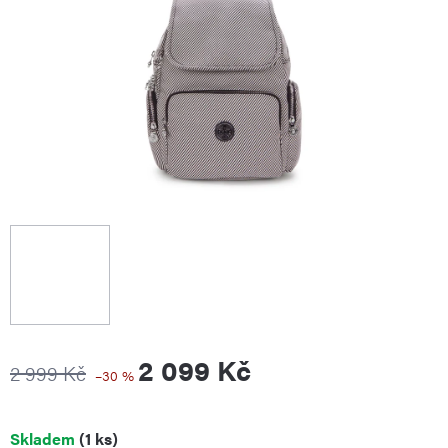
2 099 Kč
2 999 Kč
–30 %
Měrná
Skladem
(1 ks)