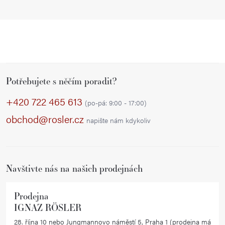
Z
Potřebujete s něčím poradit?
á
p
+420 722 465 613
(po-pá: 9:00 - 17:00)
a
obchod@rosler.cz
napište nám kdykoliv
t
í
Navštivte nás na našich prodejnách
Prodejna
IGNAZ RÖSLER
28. října 10 nebo Jungmannovo náměstí 5, Praha 1 (prodejna má