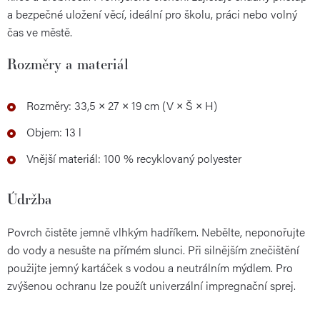
a bezpečné uložení věcí, ideální pro školu, práci nebo volný
čas ve městě.
Rozměry a materiál
Rozměry: 33,5 × 27 × 19 cm (V × Š × H)
Objem: 13 l
Vnější materiál: 100 % recyklovaný polyester
Údržba
Povrch čistěte jemně vlhkým hadříkem. Nebělte, neponořujte
do vody a nesušte na přímém slunci. Při silnějším znečištění
použijte jemný kartáček s vodou a neutrálním mýdlem. Pro
zvýšenou ochranu lze použít univerzální impregnační sprej.