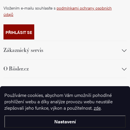
Vložením e-mailu souhlasíte s
podmínkami ochrany osobních
údajů
PŘIHLÁSIT SE
Zákaznický servis
O Rösler.cz
Sledujte nás
Používáme cookies, abychom Vám umožnili pohodlné
prohlížení webu a díky analýze provozu webu neustále
zlepšovali jeho funkce, výkon a použitelnost.
zde
.
Nastavení
Copyright 2026
Ignazrosler.cz
. Všechna práva vyhrazena.
Upravit