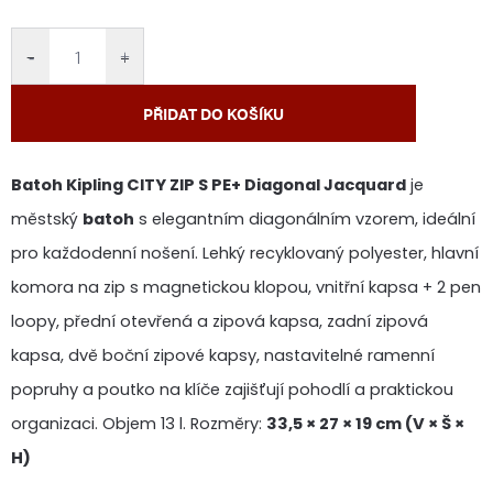
cena:
−
+
PŘIDAT DO KOŠÍKU
Batoh Kipling CITY ZIP S PE+ Diagonal Jacquard
je
městský
batoh
s elegantním diagonálním vzorem, ideální
pro každodenní nošení. Lehký recyklovaný polyester, hlavní
komora na zip s magnetickou klopou, vnitřní kapsa + 2 pen
loopy, přední otevřená a zipová kapsa, zadní zipová
kapsa, dvě boční zipové kapsy, nastavitelné ramenní
popruhy a poutko na klíče zajišťují pohodlí a praktickou
organizaci. Objem 13 l. Rozměry:
33,5 × 27 × 19 cm (V × Š ×
H)