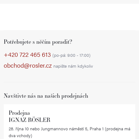
Z
Potřebujete s něčím poradit?
á
p
+420 722 465 613
(po-pá: 9:00 - 17:00)
a
obchod@rosler.cz
napište nám kdykoliv
t
í
Navštivte nás na našich prodejnách
Prodejna
IGNAZ RÖSLER
28. října 10 nebo Jungmannovo náměstí 5, Praha 1 (prodejna má
dva vchody)