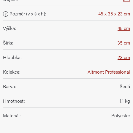
Rozměr (v x š x h)
:
45 x 35 x 23 cm
?
Výška
:
45 cm
Šířka
:
35 cm
Hloubka
:
23 cm
Kolekce
:
Altmont Professional
Barva
:
Šedá
Hmotnost
:
1,1 kg
Materiál
:
Polyester