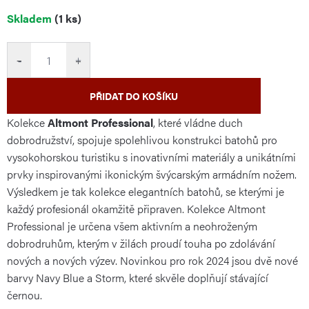
Měrná
Skladem
(1 ks)
cena:
−
+
PŘIDAT DO KOŠÍKU
Kolekce
Altmont Professional
, které vládne duch
dobrodružství, spojuje spolehlivou konstrukci batohů pro
vysokohorskou turistiku s inovativními materiály a unikátními
prvky inspirovanými ikonickým švýcarským armádním nožem.
Výsledkem je tak kolekce elegantních batohů, se kterými je
každý profesionál okamžitě připraven. Kolekce Altmont
Professional je určena všem aktivním a neohroženým
dobrodruhům, kterým v žilách proudí touha po zdolávání
nových a nových výzev. Novinkou pro rok 2024 jsou dvě nové
barvy Navy Blue a Storm, které skvěle doplňují stávající
černou.