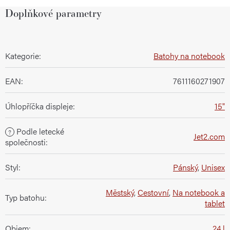
Doplňkové parametry
Kategorie
:
Batohy na notebook
EAN
:
7611160271907
Úhlopříčka displeje
:
15"
Podle letecké
?
Jet2.com
společnosti
:
Styl
:
Pánský
,
Unisex
Městský
,
Cestovní
,
Na notebook a
Typ batohu
:
tablet
Objem
:
24 l