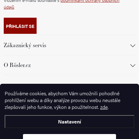
Vložením e-mailu souhlasíte s
podmínkami ochrany osobních
údajů
PŘIHLÁSIT SE
Zákaznický servis
O Rösler.cz
Sledujte nás
Používáme cookies, abychom Vám umožnili pohodlné
prohlížení webu a díky analýze provozu webu neustále
zlepšovali jeho funkce, výkon a použitelnost.
zde
.
Nastavení
Copyright 2026
Ignazrosler.cz
. Všechna práva vyhrazena.
Upravit
nastavení cookies