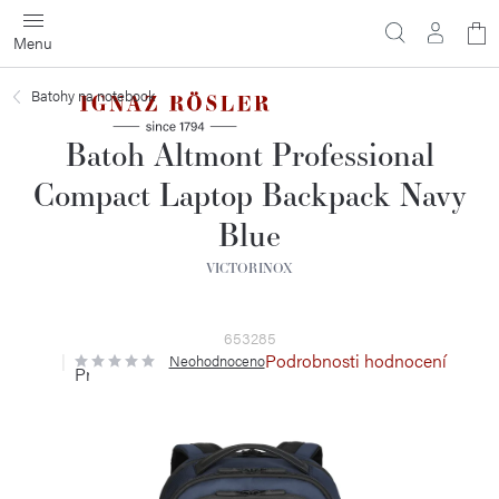
Přejít
N
na
obsah
ko
Batohy na notebook
Batoh Altmont Professional
Compact Laptop Backpack Navy
Blue
VICTORINOX
653285
Podrobnosti hodnocení
Neohodnoceno
Průměrné
hodnocení
produktu
je
0,0
z
5
hvězdiček.