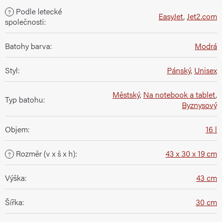
Podle letecké
?
EasyJet
,
Jet2.com
společnosti
:
Batohy barva
:
Modrá
Styl
:
Pánský
,
Unisex
Městský
,
Na notebook a tablet
,
Typ batohu
:
Byznysový
Objem
:
16 l
Rozměr (v x š x h)
:
43 x 30 x 19 cm
?
Výška
:
43 cm
Šířka
:
30 cm