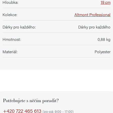
Hloubka
:
19 cm
Kolekce
:
Altmont Professional
Dárky pro každého
:
Dárky pro každého
Hmotnost
:
0,88 kg
Materiál
:
Polyester
Z
Potřebujete s něčím poradit?
á
p
+420 722 465 613
(po-pá: 9:00 - 17:00)