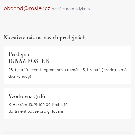
a
obchod@rosler.cz
napište nám kdykoliv
t
í
Navštivte nás na našich prodejnách
Prodejna
IGNAZ RÖSLER
28. října 10 nebo Jungmannovo náměstí 5, Praha 1 (prodejna má
dva vchody)
Vzorkovna grilů
K Horkám 19/21 102 00 Praha 10
Sortiment pouze pro grilování