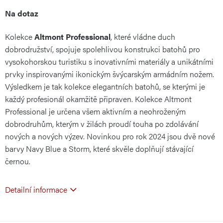
Měrná
Na dotaz
Kolekce
Altmont Professional
, které vládne duch
cena:
dobrodružství, spojuje spolehlivou konstrukci batohů pro
vysokohorskou turistiku s inovativními materiály a unikátními
prvky inspirovanými ikonickým švýcarským armádním nožem.
Výsledkem je tak kolekce elegantních batohů, se kterými je
každý profesionál okamžitě připraven. Kolekce Altmont
Professional je určena všem aktivním a neohroženým
dobrodruhům, kterým v žilách proudí touha po zdolávání
nových a nových výzev. Novinkou pro rok 2024 jsou dvě nové
barvy Navy Blue a Storm, které skvěle doplňují stávající
černou.
Detailní informace