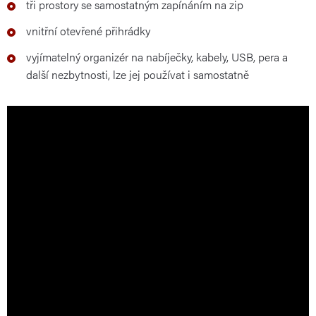
tři prostory se samostatným zapínáním na zip
vnitřní otevřené přihrádky
vyjímatelný organizér na nabíječky, kabely, USB, pera a
další nezbytnosti, lze jej používat i samostatně