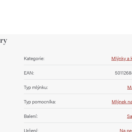
ry
Kategorie
:
Mlýnky a 
EAN
:
5011268
Typ mlýnku
:
M
Typ pomocníka
:
Mlýnek na
Balení
:
Sa
Určení
:
Na pep