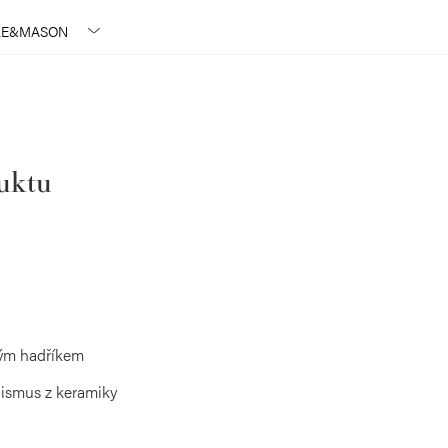
E&MASON
duktu
hkým hadříkem
nismus z keramiky