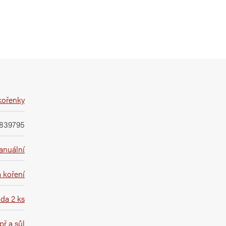
kořenky
839795
anuální
 koření
da 2 ks
ř a sůl