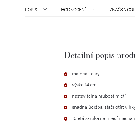
POPIS
HODNOCENÍ
ZNAČKA
COL
Detailní popis pro
materiál: akryl
výška 14 cm
nastavitelná hrubost mletí
snadná údržba, stačí otřít vl
10letá záruka na mlecí mecha