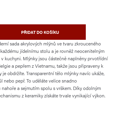
PŘIDAT DO KOŠÍKU
derní sada akrylových mlýnů ve tvaru zkrouceného
l každému jídelnímu stolu a je rovněž neocenitelným
v kuchyni. Mlýnky jsou částečně naplněny prvotřídní
Belgie a pepřem z Vietnamu, takže jsou připraveny k
 je obdržíte. Transparentní tělo mlýnky navíc ukáže,
ůl nebo pepř. To uděláte velice snadno
 nahoře a sejmutím spolu s vrškem. Díky odolným
hanismu z keramiky získáte trvale vynikající výkon.