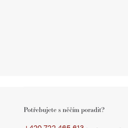
Z
á
Potřebujete s něčím poradit?
p
+420 722 465 613