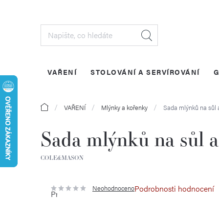
Přejít
na
obsah
VAŘENÍ
STOLOVÁNÍ A SERVÍROVÁNÍ
G
Domů
VAŘENÍ
Mlýnky a kořenky
Sada mlýnků na sůl 
Sada mlýnků na sůl a
COLE&MASON
Podrobnosti hodnocení
Neohodnoceno
Průměrné
hodnocení
produktu
je
0,0