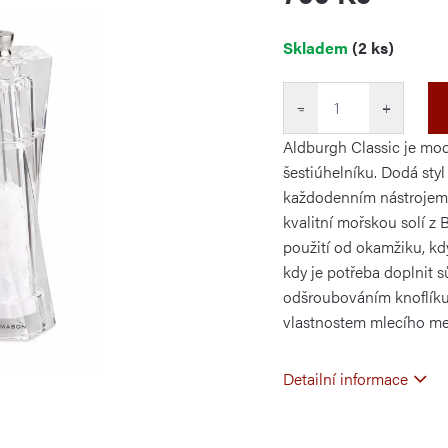
Měrná
Skladem
(2 ks)
cena:
−
+
Aldburgh Classic je mo
šestiúhelníku. Dodá sty
každodenním nástrojem 
kvalitní mořskou solí z 
použití od okamžiku, kdy
kdy je potřeba doplnit s
odšroubováním knoflíku
vlastnostem mlecího mec
Detailní informace