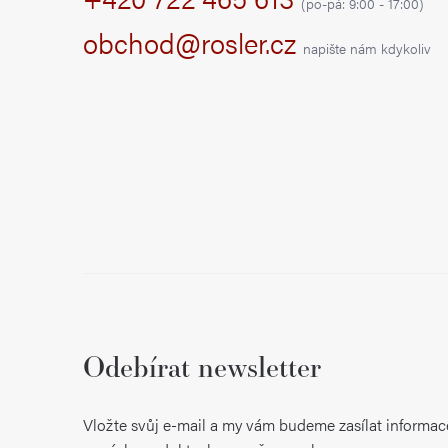
a
(po-pá: 9:00 - 17:00)
t
obchod@rosler.cz
napište nám kdykoliv
í
Odebírat newsletter
Vložte svůj e-mail a my vám budeme zasílat informac