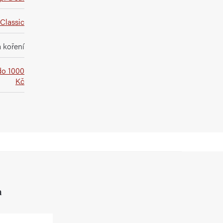
Classic
 koření
do 1000
Kč
h