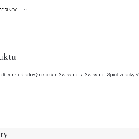
TORINOX
duktu
ým dílem k nářaďovým nožům SwissTool a SwissTool Spirit značky V
ry