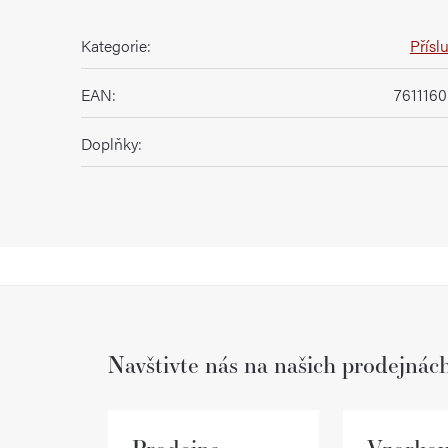
Kategorie
:
Přísl
EAN
:
761116
Doplňky
:
Navštivte nás na našich prodejnác
Prodejna
Vzorkov