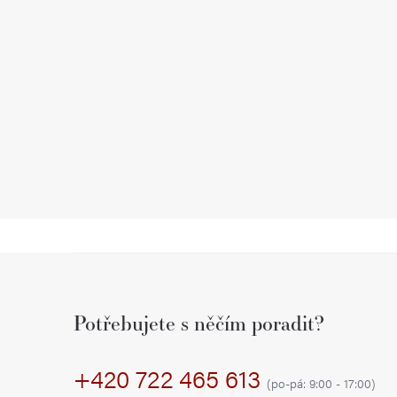
Z
á
Potřebujete s něčím poradit?
p
+420 722 465 613
a
(po-pá: 9:00 - 17:00)