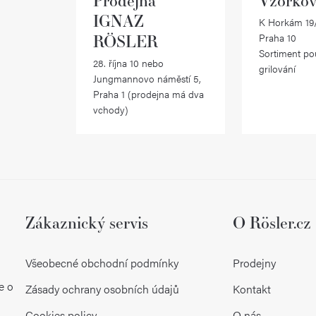
IGNAZ
K Horkám 19/
RÖSLER
Praha 10
Sortiment po
28. října 10 nebo
grilování
Jungmannovo náměstí 5,
Praha 1 (prodejna má dva
vchody)
Zákaznický servis
O Rösler.cz
Všeobecné obchodní podmínky
Prodejny
e o
Zásady ochrany osobních údajů
Kontakt
Cookies policy
O nás