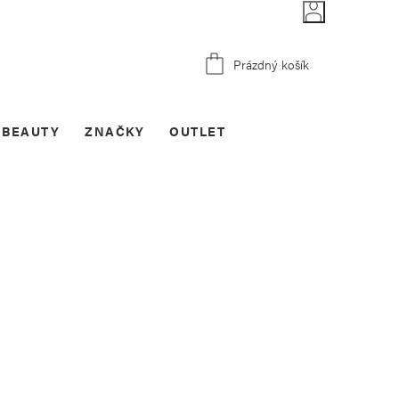
Nákupní
Prázdný košík
košík
BEAUTY
ZNAČKY
OUTLET