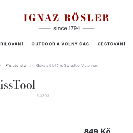
RILOVÁNÍ
OUTDOOR A VOLNÝ ČAS
CESTOVÁNÍ
Příslušenství
Klička a 6 bitů ke SwissTool
Victorinox
issTool
3.0303
849 Kč