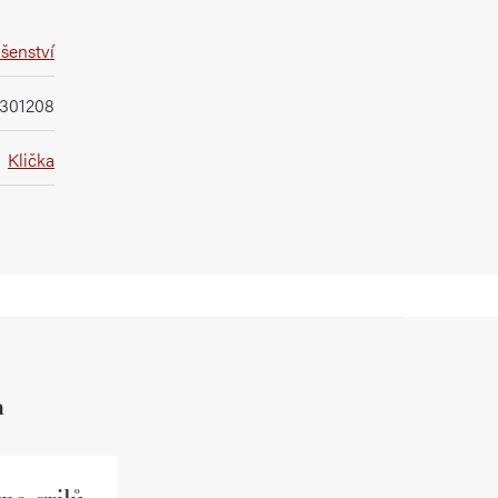
ušenství
0301208
Klička
h
na grilů