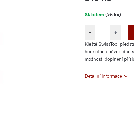
Měrná
Skladem
(>5 ks)
cena:
−
+
Kleště SwissTool předsta
hodnotách původního šv
možností doplnění přísl
Detailní informace