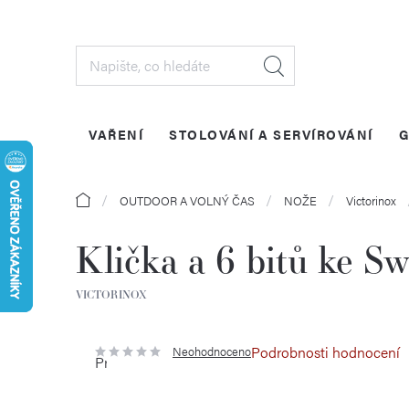
Přejít
na
obsah
VAŘENÍ
STOLOVÁNÍ A SERVÍROVÁNÍ
G
Domů
OUTDOOR A VOLNÝ ČAS
NOŽE
Victorinox
Klička a 6 bitů ke Sw
VICTORINOX
Podrobnosti hodnocení
Neohodnoceno
Průměrné
hodnocení
produktu
je
0,0