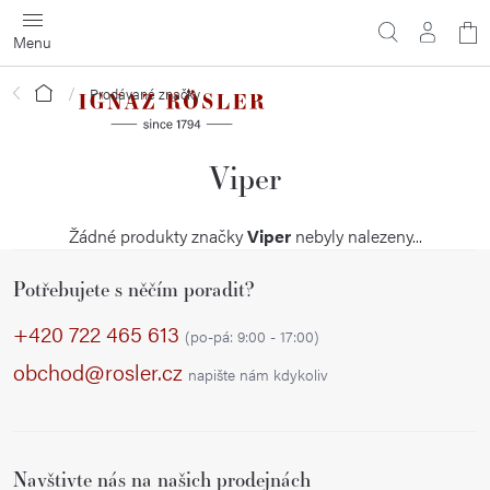
Přejít
N
na
obsah
ko
Domů
Prodávané značky
Viper
Žádné produkty značky
Viper
nebyly nalezeny...
Z
Potřebujete s něčím poradit?
á
p
+420 722 465 613
(po-pá: 9:00 - 17:00)
a
obchod@rosler.cz
napište nám kdykoliv
t
í
Navštivte nás na našich prodejnách