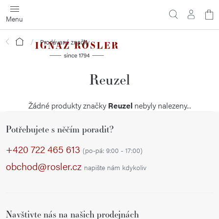
Přejít
N
na
obsah
ko
Domů
Prodávané značky
Reuzel
Žádné produkty značky
Reuzel
nebyly nalezeny...
Z
Potřebujete s něčím poradit?
á
p
+420 722 465 613
(po-pá: 9:00 - 17:00)
a
obchod@rosler.cz
napište nám kdykoliv
t
í
Navštivte nás na našich prodejnách