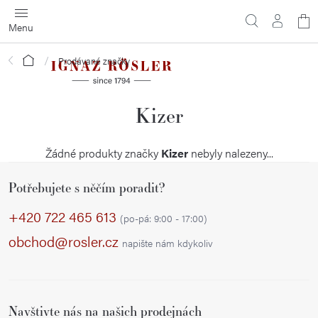
Přejít
N
na
obsah
ko
Domů
Prodávané značky
Kizer
Žádné produkty značky
Kizer
nebyly nalezeny...
Z
Potřebujete s něčím poradit?
á
p
+420 722 465 613
(po-pá: 9:00 - 17:00)
a
obchod@rosler.cz
napište nám kdykoliv
t
í
Navštivte nás na našich prodejnách