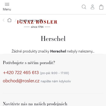
Přejít
N
na
obsah
ko
Domů
Prodávané značky
Herschel
Žádné produkty značky
Herschel
nebyly nalezeny...
Z
Potřebujete s něčím poradit?
á
p
+420 722 465 613
(po-pá: 9:00 - 17:00)
a
obchod@rosler.cz
napište nám kdykoliv
t
í
Navštivte nás na našich prodejnách