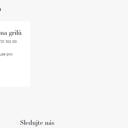
h
na grilů
21 102 00
uze pro
Sledujte nás