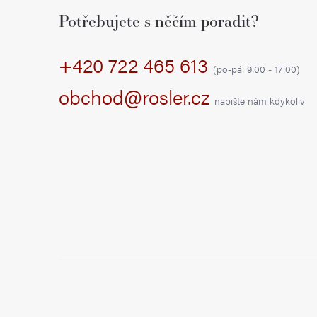
á
Potřebujete s něčím poradit?
p
+420 722 465 613
a
(po-pá: 9:00 - 17:00)
t
obchod@rosler.cz
napište nám kdykoliv
í