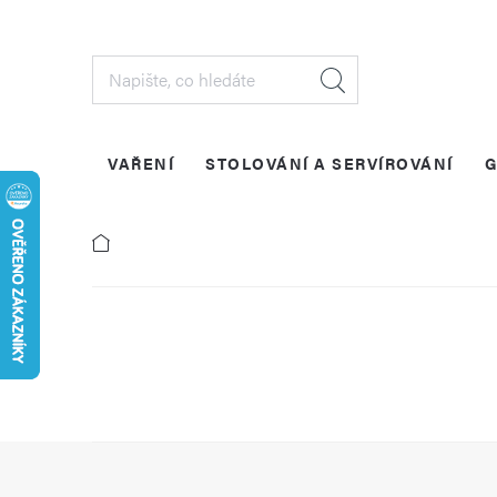
Přejít
na
obsah
VAŘENÍ
STOLOVÁNÍ A SERVÍROVÁNÍ
G
Z