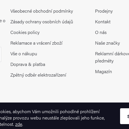
Všeobecné obchodní podmínky
Prodejny
e o
Zásady ochrany osobních údajů
Kontakt
Cookies policy
O nás
Reklamace a vrácení zboží
Naše značky
Vše o nákupu
Reklamní dárkov
předměty
Doprava & platba
Magazín
Zpětný odběr elektrozařízení
okies, abychom Vám umožnili pohodlné prohlížení
nalýze provozu webu neustále zlepšovali jeho funkce,
telnost.
zde
.