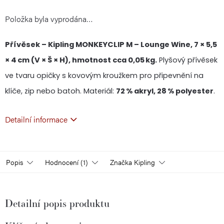
Položka byla vyprodána…
cena:
Přívěsek – Kipling MONKEYCLIP M – Lounge Wine, 7 × 5,5
× 4 cm (V × Š × H), hmotnost cca 0,05 kg.
Plyšový přívěsek
ve tvaru opičky s kovovým kroužkem pro připevnění na
klíče, zip nebo batoh. Materiál:
72 % akryl, 28 % polyester
.
Detailní informace
Popis
Hodnocení (1)
Značka
Kipling
Detailní popis produktu