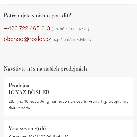
Z
Potřebujete s něčím poradit?
á
p
+420 722 465 613
(po-pá: 9:00 - 17:00)
a
obchod@rosler.cz
napište nám kdykoliv
t
í
Navštivte nás na našich prodejnách
Prodejna
IGNAZ RÖSLER
28. října 10 nebo Jungmannovo náměstí 5, Praha 1 (prodejna má
dva vchody)
Vzorkovna grilů
K Horkám 19/21 102 00 Praha 10