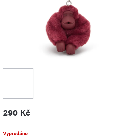
290 Kč
Měrná
Vyprodáno