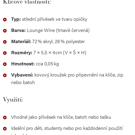
Klíčové vlastnosti:
Typ:
střední přívěsek ve tvaru opičky
Barva:
Lounge Wine (tmavě červená)
Materiál:
72 % akryl, 28 % polyester
Rozměry:
7 × 5,5 × 4 cm (V × Š × H)
Hmotnost:
cca 0,05 kg
Vybavení:
kovový kroužek pro připevnění na klíče, zip
nebo batoh
Využití:
Vhodné jako přívěsek na klíče, batoh nebo tašku
Ideální pro děti, studenty nebo pro každodenní použití