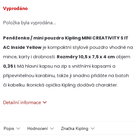
Měrná
Vyprodáno
Položka byla vyprodána…
cena:
Peněženka / mini pouzdro Kipling MINI CREATIVITY S IT
AC Inside Yellow
je kompaktní stylové pouzdro vhodné na
mince, karty i drobnosti.
Rozměry 10,5 x 7,5 x 4 cm
objem
0,35 l
. Má hlavní kapsu na zip s vnitřními kapsami a
připevnitelnou karabinu, takže ji snadno přidáte na batoh
či kabelku. Ikonická opička Kipling dodává charakter.
Detailní informace
Popis
Hodnocení
Značka
Kipling