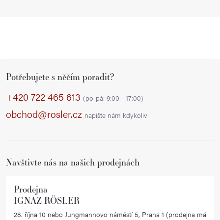
Z
Potřebujete s něčím poradit?
á
p
+420 722 465 613
(po-pá: 9:00 - 17:00)
a
obchod@rosler.cz
napište nám kdykoliv
t
í
Navštivte nás na našich prodejnách
Prodejna
IGNAZ RÖSLER
28. října 10 nebo Jungmannovo náměstí 5, Praha 1 (prodejna má