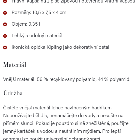
Hlavní kapsa na zip se zipovou i otevřenou vnitřní kapsou
Rozměry: 10,5 x 7,5 x 4 cm
Objem: 0,35 l
Lehký a odolný materiál
Ikonická opička Kipling jako dekorativní detail
Materiál
Vnější materiál: 56 % recyklovaný polyamid, 44 % polyamid.
Údržba
Čistěte vnější materiál lehce navlhčeným hadříkem.
Nepoužívejte bělidla, nenamáčejte do vody a nesušte na
přímém slunci. Pokud je pouzdro silně znečištěné, použijte
jemný kartáček s vodou a neutrálním mýdlem. Pro lepší
ochranu lze použít univerzální ochranný sprej.