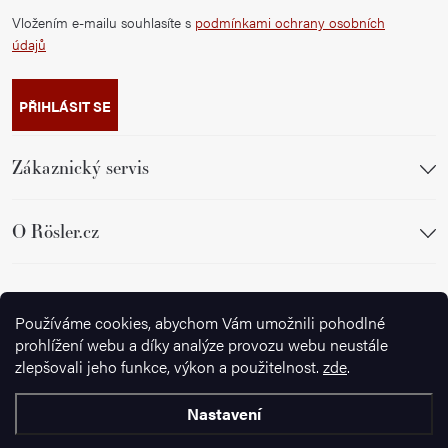
Vložením e-mailu souhlasíte s
podmínkami ochrany osobních
údajů
PŘIHLÁSIT SE
Zákaznický servis
O Rösler.cz
Sledujte nás
Používáme cookies, abychom Vám umožnili pohodlné
prohlížení webu a díky analýze provozu webu neustále
zlepšovali jeho funkce, výkon a použitelnost.
zde
.
Nastavení
Copyright 2026
Ignazrosler.cz
. Všechna práva vyhrazena.
Upravit