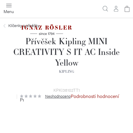
Přejít
N
na
obsah
ko
Klíčenky a přívěšky
Přívěšek Kipling MINI
CREATIVITY S IT AC Inside
Yellow
KIPLING
KPKI38102TT1
Podrobnosti hodnocení
Neohodnoceno
Průměrné
hodnocení
produktu
je
0,0
z
5
hvězdiček.