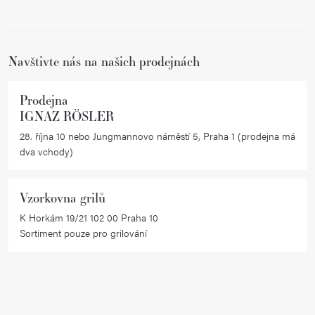
t
í
Navštivte nás na našich prodejnách
Prodejna
IGNAZ RÖSLER
28. října 10 nebo Jungmannovo náměstí 5, Praha 1 (prodejna má
dva vchody)
Vzorkovna grilů
K Horkám 19/21 102 00 Praha 10
Sortiment pouze pro grilování