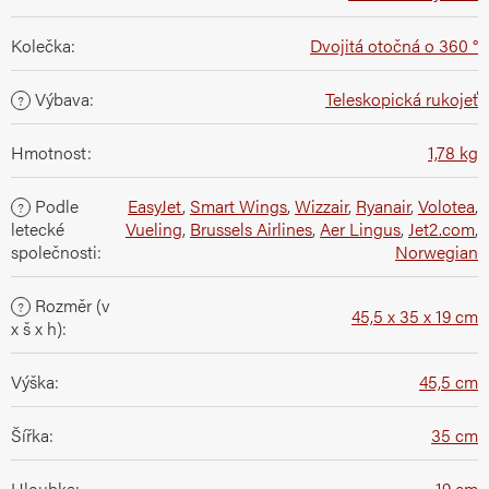
Kolečka
:
Dvojitá otočná o 360 °
Výbava
:
Teleskopická rukojeť
?
Hmotnost
:
1,78 kg
Podle
EasyJet
,
Smart Wings
,
Wizzair
,
Ryanair
,
Volotea
,
?
letecké
Vueling
,
Brussels Airlines
,
Aer Lingus
,
Jet2.com
,
společnosti
:
Norwegian
Rozměr (v
?
45,5 x 35 x 19 cm
x š x h)
:
Výška
:
45,5 cm
Šířka
:
35 cm
Hloubka
:
19 cm