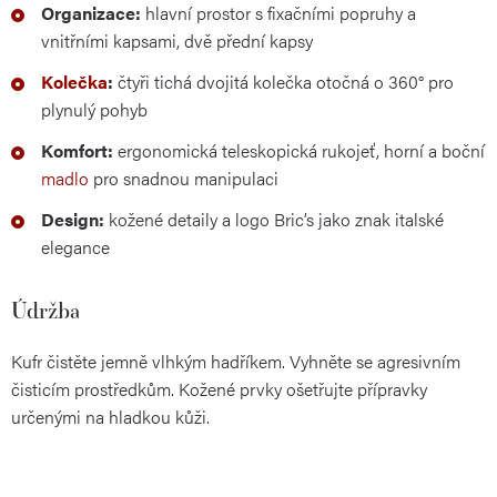
Organizace:
hlavní prostor s fixačními popruhy a
vnitřními kapsami, dvě přední kapsy
Kolečka
:
čtyři tichá dvojitá kolečka otočná o 360° pro
plynulý pohyb
Komfort:
ergonomická teleskopická rukojeť, horní a boční
madlo
pro snadnou manipulaci
Design:
kožené detaily a logo Bric’s jako znak italské
elegance
Údržba
Kufr čistěte jemně vlhkým hadříkem. Vyhněte se agresivním
čisticím prostředkům. Kožené prvky ošetřujte přípravky
určenými na hladkou kůži.