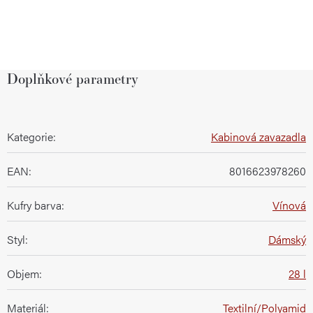
Doplňkové parametry
Kategorie
:
Kabinová zavazadla
EAN
:
8016623978260
Kufry barva
:
Vínová
Styl
:
Dámský
Objem
:
28 l
Materiál
:
Textilní/Polyamid