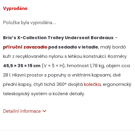
Měrná
Vyprodáno
Položka byla vyprodána…
cena:
Bric’s X-Collection Trolley Underseat Bordeaux
–
příruční zavazadlo
pod sedadlo v letadle
, malý bordó
kufr z recyklovaného nylonu s lehkou konstrukcí. Rozměry
45,5 × 35 × 19 cm
(V × Š × H), hmotnost 1,78 kg, objem cca
28 l. Hlavní prostor s popruhy a vnitřními kapsami, dvě
přední kapsy, čtyři tichá 360° dvojitá
kolečka
, ergonomický
teleskopický systém a kožené detaily.
Detailní informace