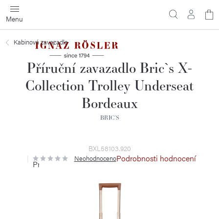
Přejít
N
na
obsah
ko
Kabinová zavazadla
Příruční zavazadlo Bric`s X-
Collection Trolley Underseat
Bordeaux
BRIC´S
BXL58103.920
Podrobnosti hodnocení
Neohodnoceno
Průměrné
hodnocení
produktu
je
0,0
z
5
hvězdiček.