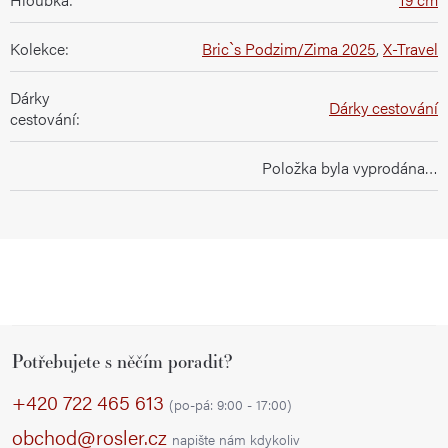
Kolekce
:
Bric`s Podzim/Zima 2025
,
X-Travel
Dárky
Dárky cestování
cestování
:
Položka byla vyprodána…
Z
Potřebujete s něčím poradit?
á
p
+420 722 465 613
(po-pá: 9:00 - 17:00)
a
obchod@rosler.cz
napište nám kdykoliv