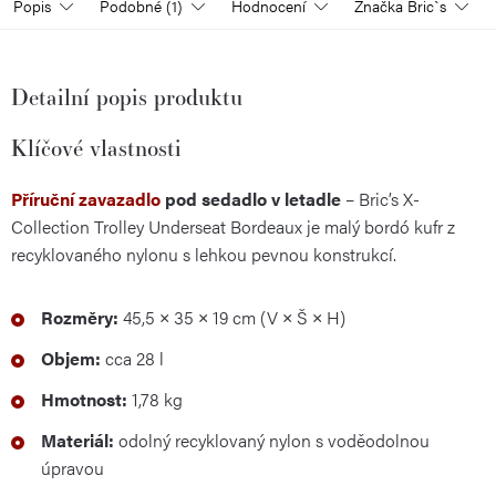
Popis
Podobné (1)
Hodnocení
Značka
Bric`s
Detailní popis produktu
Klíčové vlastnosti
Příruční zavazadlo
pod sedadlo v letadle
– Bric’s X-
Collection Trolley Underseat Bordeaux je malý bordó kufr z
recyklovaného nylonu s lehkou pevnou konstrukcí.
Rozměry:
45,5 × 35 × 19 cm (V × Š × H)
Objem:
cca 28 l
Hmotnost:
1,78 kg
Materiál:
odolný recyklovaný nylon s voděodolnou
úpravou