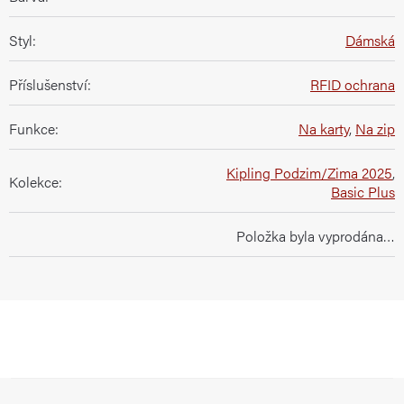
Styl
:
Dámská
Příslušenství
:
RFID ochrana
Funkce
:
Na karty
,
Na zip
Kipling Podzim/Zima 2025
,
Kolekce
:
Basic Plus
Položka byla vyprodána…
Z