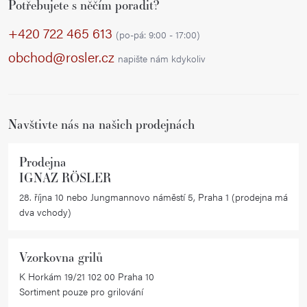
Potřebujete s něčím poradit?
á
p
+420 722 465 613
(po-pá: 9:00 - 17:00)
a
obchod@rosler.cz
napište nám kdykoliv
t
í
Navštivte nás na našich prodejnách
Prodejna
IGNAZ RÖSLER
28. října 10 nebo Jungmannovo náměstí 5, Praha 1 (prodejna má
dva vchody)
Vzorkovna grilů
K Horkám 19/21 102 00 Praha 10
Sortiment pouze pro grilování