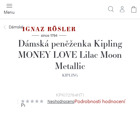
Přejít
N
na
obsah
ko
Dámské
Dámská peněženka Kipling
MONEY LOVE Lilac Moon
Metallic
KIPLING
KPKI72764HT1
Podrobnosti hodnocení
Neohodnoceno
Průměrné
hodnocení
produktu
je
0,0
z
5
hvězdiček.