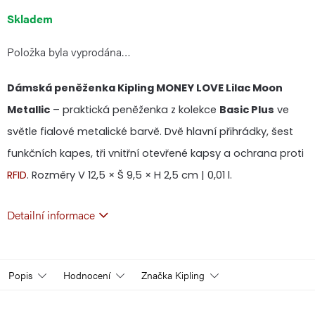
Měrná
Skladem
Položka byla vyprodána…
cena:
Dámská peněženka Kipling MONEY LOVE Lilac Moon
Metallic
– praktická peněženka z kolekce
Basic Plus
ve
světle fialové metalické barvě. Dvě hlavní přihrádky, šest
funkčních kapes, tři vnitřní otevřené kapsy a ochrana proti
RFID
. Rozměry V 12,5 × Š 9,5 × H 2,5 cm | 0,01 l.
Detailní informace
Popis
Hodnocení
Značka
Kipling