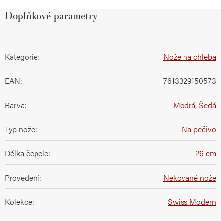
Doplňkové parametry
Kategorie
:
Nože na chleba
EAN
:
7613329150573
Barva
:
Modrá
,
Šedá
Typ nože
:
Na pečivo
Délka čepele
:
26 cm
Provedení
:
Nekované nože
Kolekce
:
Swiss Modern