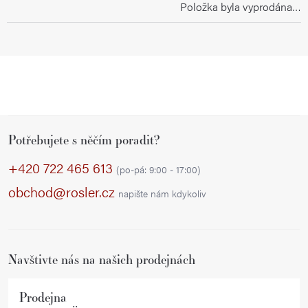
Položka byla vyprodána…
Z
Potřebujete s něčím poradit?
á
p
+420 722 465 613
(po-pá: 9:00 - 17:00)
a
obchod@rosler.cz
napište nám kdykoliv
t
í
Navštivte nás na našich prodejnách
Prodejna