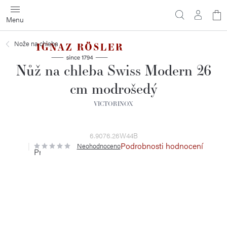
Přejít
N
na
obsah
ko
Nože na chleba
Nůž na chleba Swiss Modern 26
cm modrošedý
VICTORINOX
6.9076.26W44B
Podrobnosti hodnocení
Neohodnoceno
Průměrné
hodnocení
produktu
je
0,0
z
5
hvězdiček.