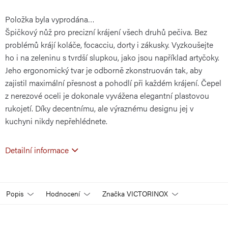
Položka byla vyprodána…
cena:
Špičkový nůž pro precizní krájení všech druhů pečiva. Bez
problémů krájí koláče, focacciu, dorty i zákusky. Vyzkoušejte
ho i na zeleninu s tvrdší slupkou, jako jsou například artyčoky.
Jeho ergonomický tvar je odborně zkonstruován tak, aby
zajistil maximální přesnost a pohodlí při každém krájení. Čepel
z nerezové oceli je dokonale vyvážena elegantní plastovou
rukojetí. Díky decentnímu, ale výraznému designu jej v
kuchyni nikdy nepřehlédnete.
Detailní informace
Popis
Hodnocení
Značka
VICTORINOX