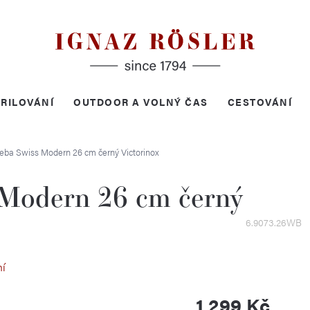
RILOVÁNÍ
OUTDOOR A VOLNÝ ČAS
CESTOVÁNÍ
leba Swiss Modern 26 cm černý
Victorinox
 Modern 26 cm černý
6.9073.26WB
ní
1 299 Kč