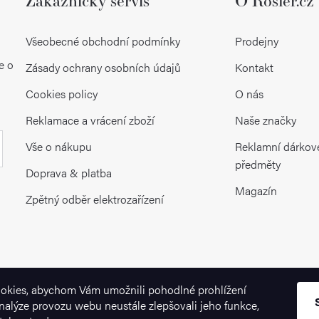
Všeobecné obchodní podmínky
Prodejny
e o
Zásady ochrany osobních údajů
Kontakt
Cookies policy
O nás
Reklamace a vrácení zboží
Naše značky
Vše o nákupu
Reklamní dárkov
předměty
Doprava & platba
Magazín
Zpětný odběr elektrozařízení
okies, abychom Vám umožnili pohodlné prohlížení
nalýze provozu webu neustále zlepšovali jeho funkce,