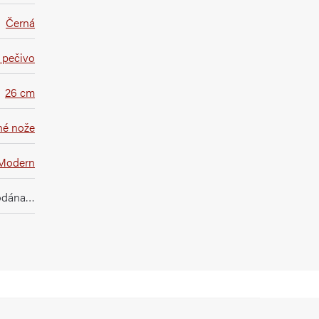
Černá
 pečivo
26 cm
é nože
Modern
rodána…