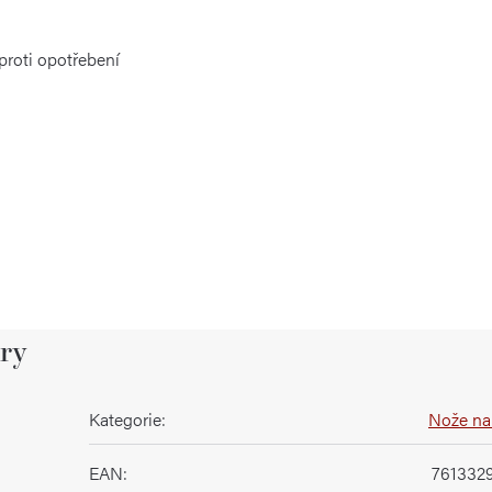
proti opotřebení
ry
Kategorie
:
Nože na
EAN
:
761332