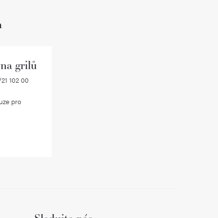
h
na grilů
21 102 00
uze pro
Sledujte nás