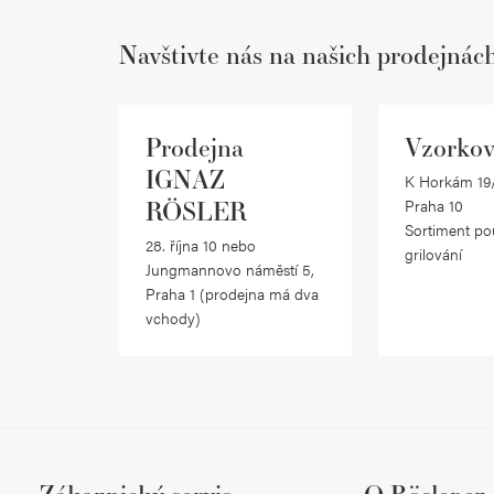
Navštivte nás na našich prodejnác
Prodejna
Vzorkov
IGNAZ
K Horkám 19/
RÖSLER
Praha 10
Sortiment po
28. října 10 nebo
grilování
Jungmannovo náměstí 5,
Praha 1 (prodejna má dva
vchody)
Zákaznický servis
O Rösler.cz