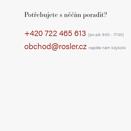
á
Potřebujete s něčím poradit?
p
+420 722 465 613
a
(po-pá: 9:00 - 17:00)
t
obchod@rosler.cz
napište nám kdykoliv
í