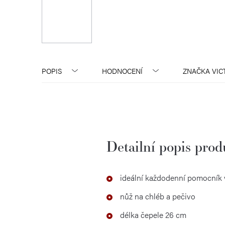
POPIS
HODNOCENÍ
ZNAČKA
VIC
Detailní popis pro
ideální každodenní pomocník 
nůž na chléb a pečivo
délka čepele 26 cm