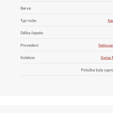
Barva
:
Typ nože
:
Na
Délka čepele
:
Provedení
:
Nekovan
Kolekce
:
Swiss 
Položka byla vyp