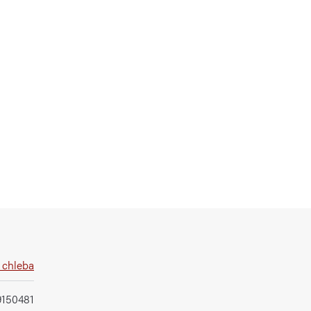
 chleba
9150481