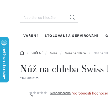
Přejít
na
obsah
VAŘENÍ
STOLOVÁNÍ A SERVÍROVÁNÍ
G
Domů
VAŘENÍ
Nože
Nože na chleba
Nůž na ch
Nůž na chleba Swiss
VICTORINOX
Podrobnosti hodnoce
Neohodnoceno
Průměrné
hodnocení
produktu
je
0,0