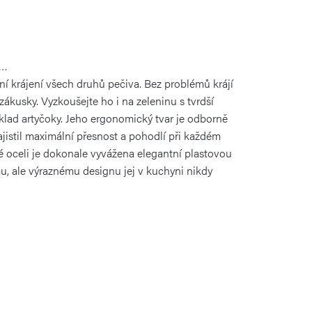
a…
ní krájení všech druhů pečiva. Bez problémů krájí
 zákusky. Vyzkoušejte ho i na zeleninu s tvrdší
íklad artyčoky. Jeho ergonomický tvar je odborně
ajistil maximální přesnost a pohodlí při každém
vé oceli je dokonale vyvážena elegantní plastovou
mu, ale výraznému designu jej v kuchyni nikdy