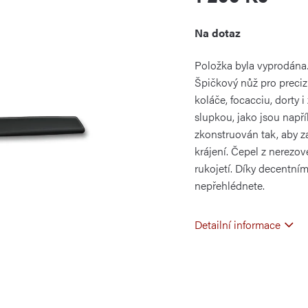
Měrná
Na dotaz
cena:
Položka byla vyprodán
Špičkový nůž pro preciz
koláče, focacciu, dorty i
slupkou, jako jsou např
zkonstruován tak, aby z
krájení. Čepel z nerezo
rukojetí. Díky decentní
nepřehlédnete.
Detailní informace