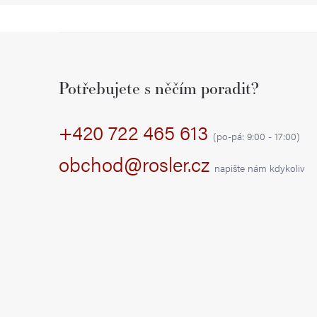
Z
á
Potřebujete s něčím poradit?
p
+420 722 465 613
a
(po-pá: 9:00 - 17:00)
t
obchod@rosler.cz
napište nám kdykoliv
í