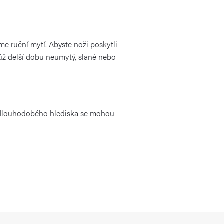
e ruční mytí. Abyste noži poskytli
ůž delší dobu neumytý, slané nebo
dlouhodobého hlediska
se mohou