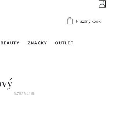
Nákupní
Prázdný košík
košík
BEAUTY
ZNAČKY
OUTLET
ový
6.7636.L115