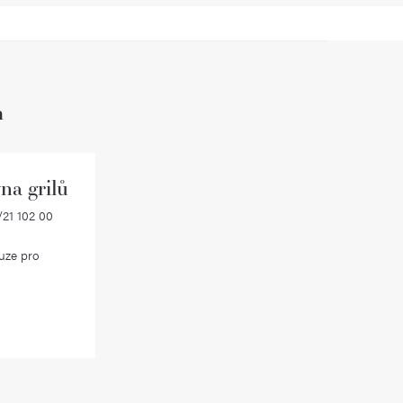
h
na grilů
21 102 00
uze pro