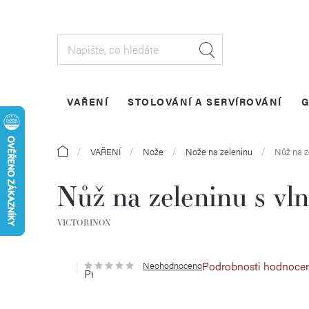
Přejít
na
obsah
VAŘENÍ
STOLOVÁNÍ A SERVÍROVÁNÍ
G
Domů
VAŘENÍ
Nože
Nože na zeleninu
Nůž na z
Nůž na zeleninu s vl
VICTORINOX
Podrobnosti hodnoce
Neohodnoceno
Průměrné
hodnocení
produktu
je
0,0