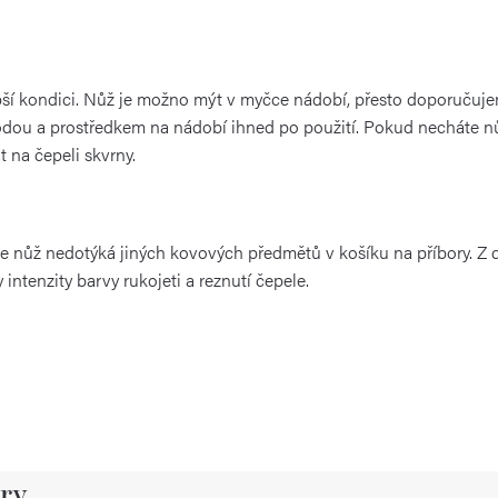
pší kondici. Nůž je možno mýt v myčce nádobí, přesto doporučujem
odou a prostředkem na nádobí ihned po použití. Pokud necháte n
 na čepeli skvrny.
e se nůž nedotýká jiných kovových předmětů v košíku na příbory.
Z 
ntenzity barvy rukojeti a reznutí čepele.
ry