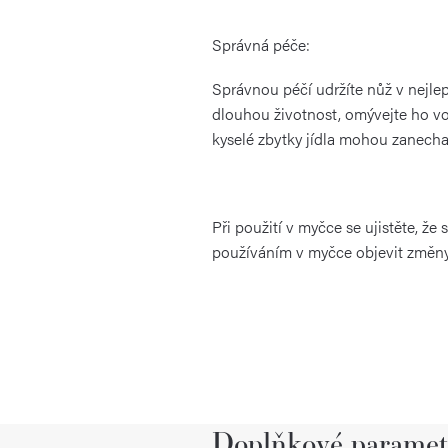
Správná péče:
Správnou péčí udržíte nůž v nejle
dlouhou životnost, omývejte ho v
kyselé zbytky jídla mohou zanechat
Při použití v myčce se ujistěte, ž
používáním v myčce objevit změny i
Doplňkové paramet