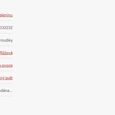
eleninu
0032232
 vroubky
Růžová
a ovoce
ný svět
rodána…