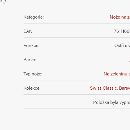
Kategorie
:
Nože na z
EAN
:
761116
Funkce
:
Ostří s
Barva
:
Typ nože
:
Na zeleninu 
Kolekce
:
Swiss Classic
,
Barev
Položka byla vyp