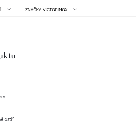
Í
ZNAČKA
VICTORINOX
duktu
 mm
ě ostří