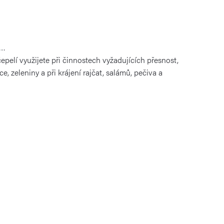
a…
epelí využijete při činnostech vyžadujících přesnost,
ce, zeleniny a
při krájení rajčat, salámů, pečiva a