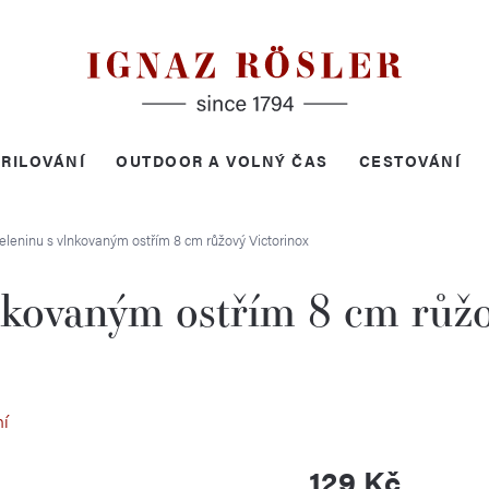
RILOVÁNÍ
OUTDOOR A VOLNÝ ČAS
CESTOVÁNÍ
eleninu s vlnkovaným ostřím 8 cm růžový
Victorinox
nkovaným ostřím 8 cm růž
ní
129 Kč