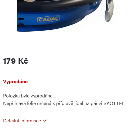
179 Kč
Měrná
Vyprodáno
Položka byla vyprodána…
cena:
Nepřilnavá fólie určená k přípravě jídel na pánvi SKOTTEL.
Detailní informace