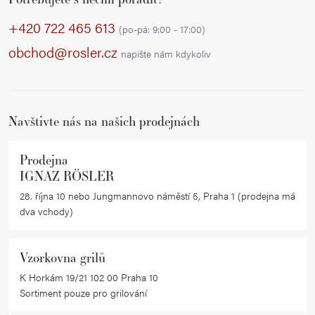
á
p
+420 722 465 613
(po-pá: 9:00 - 17:00)
a
obchod@rosler.cz
napište nám kdykoliv
t
í
Navštivte nás na našich prodejnách
Prodejna
IGNAZ RÖSLER
28. října 10 nebo Jungmannovo náměstí 5, Praha 1 (prodejna má
dva vchody)
Vzorkovna grilů
K Horkám 19/21 102 00 Praha 10
Sortiment pouze pro grilování