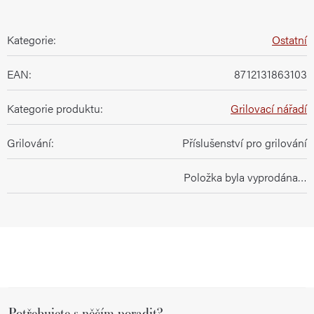
Kategorie
:
Ostatní
EAN
:
8712131863103
Kategorie produktu
:
Grilovací nářadí
Grilování
:
Příslušenství pro grilování
Položka byla vyprodána…
Z
Potřebujete s něčím poradit?