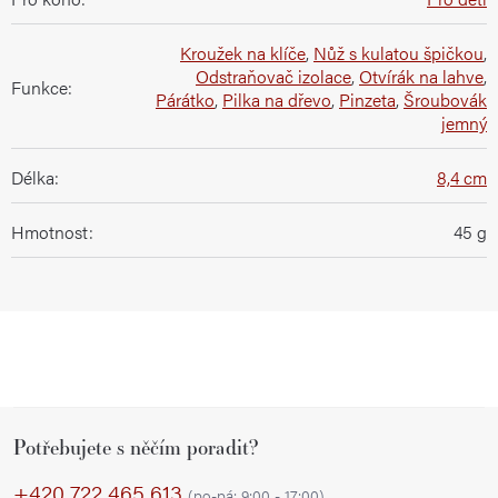
Kroužek na klíče
,
Nůž s kulatou špičkou
,
Odstraňovač izolace
,
Otvírák na lahve
,
Funkce
:
Párátko
,
Pilka na dřevo
,
Pinzeta
,
Šroubovák
jemný
Délka
:
8,4 cm
Hmotnost
:
45 g
Z
Potřebujete s něčím poradit?
á
p
+420 722 465 613
(po-pá: 9:00 - 17:00)