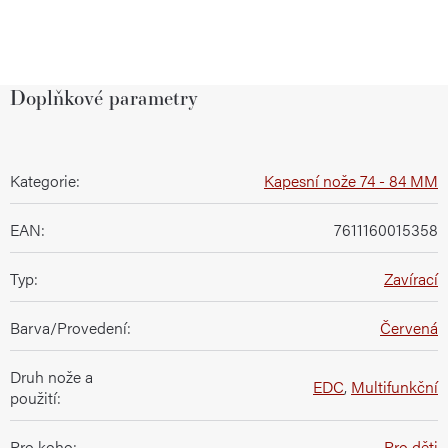
Doplňkové parametry
Kategorie
:
Kapesní nože 74 - 84 MM
EAN
:
7611160015358
Typ
:
Zavírací
Barva/Provedení
:
Červená
Druh nože a
EDC
,
Multifunkční
použití
:
Pro koho
:
Pro děti