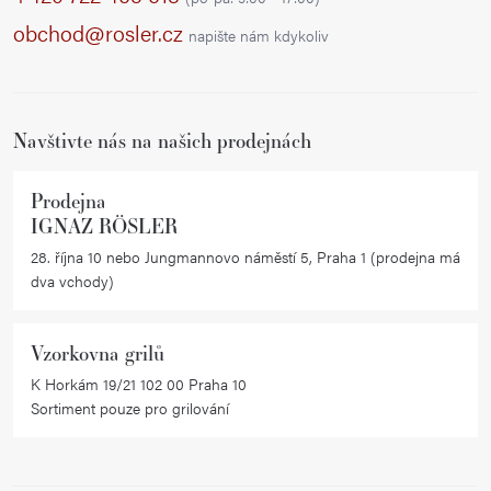
a
obchod@rosler.cz
napište nám kdykoliv
t
í
Navštivte nás na našich prodejnách
Prodejna
IGNAZ RÖSLER
28. října 10 nebo Jungmannovo náměstí 5, Praha 1 (prodejna má
dva vchody)
Vzorkovna grilů
K Horkám 19/21 102 00 Praha 10
Sortiment pouze pro grilování