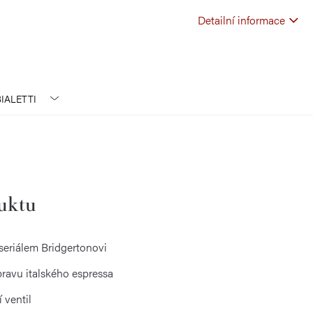
Detailní informace
IALETTI
duktu
seriálem Bridgertonovi
pravu italského espressa
 ventil