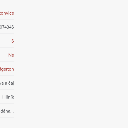
konvice
074346
6
Ne
dgerton
a a čaj
Hliník
rodána…