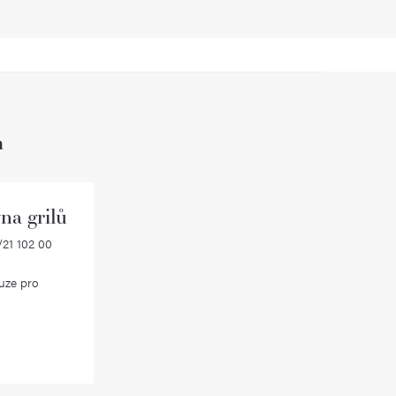
h
na grilů
21 102 00
uze pro