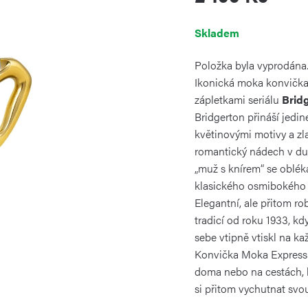
Měrná
Skladem
cena:
Položka byla vyprodán
Ikonická moka konvičk
zápletkami seriálu
Brid
Bridgerton přináší jed
květinovými motivy a zla
romantický nádech v d
„muž s knírem“ se oblék
klasického osmibokého t
Elegantní, ale přitom ro
tradicí od roku 1933, kd
sebe vtipně vtiskl na k
Konvička Moka Express 
doma nebo na cestách, k
si přitom vychutnat svo