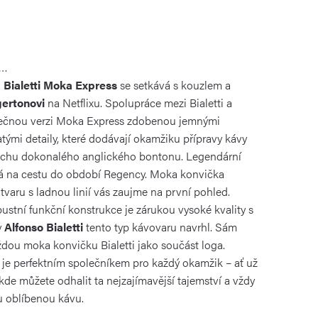
a…
a
Bialetti Moka Express
se setkává s kouzlem a
gertonovi
na Netflixu. Spolupráce mezi Bialetti a
inečnou verzi Moka Express zdobenou jemnými
tými detaily, které dodávají okamžiku přípravy kávy
uchu dokonalého anglického bontonu. Legendární
á na cestu do období Regency.
Moka konvička
varu s ladnou linií vás zaujme na první pohled.
bustní funkční konstrukce je zárukou vysoké kvality s
y
Alfonso Bialetti
tento typ kávovaru navrhl. Sám
aždou moka konvičku Bialetti jako součást loga.
je perfektním společníkem pro každý okamžik – ať už
de můžete odhalit ta nejzajímavější tajemství a vždy
u oblíbenou kávu.