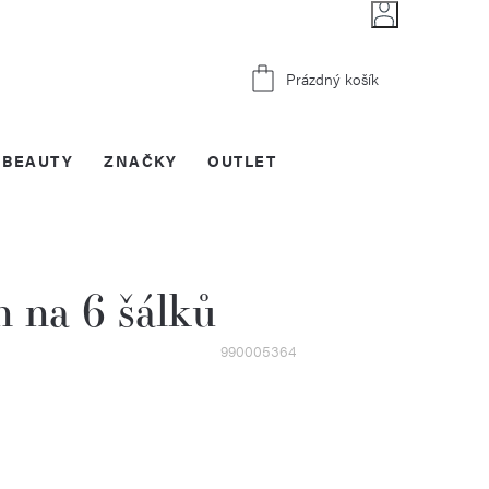
Nákupní
Prázdný košík
košík
BEAUTY
ZNAČKY
OUTLET
 na 6 šálků
990005364