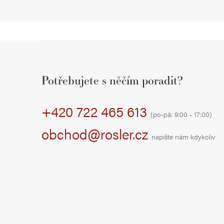
Z
á
Potřebujete s něčím poradit?
p
+420 722 465 613
a
(po-pá: 9:00 - 17:00)
t
obchod@rosler.cz
napište nám kdykoliv
í