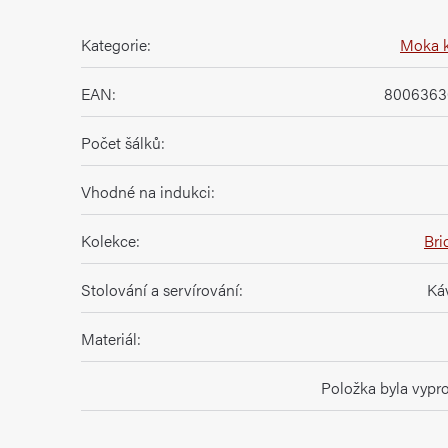
Kategorie
:
Moka 
EAN
:
8006363
Počet šálků
:
Vhodné na indukci
:
Kolekce
:
Bri
Stolování a servírování
:
Káv
Materiál
:
Položka byla vyp