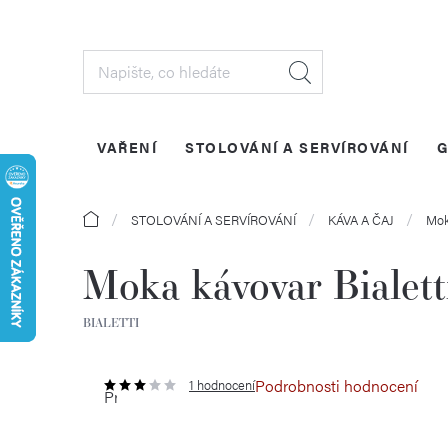
Přejít
na
obsah
VAŘENÍ
STOLOVÁNÍ A SERVÍROVÁNÍ
G
Domů
STOLOVÁNÍ A SERVÍROVÁNÍ
KÁVA A ČAJ
Mok
Moka kávovar Bialett
BIALETTI
Podrobnosti hodnocení
1 hodnocení
Průměrné
hodnocení
produktu
je
3,0