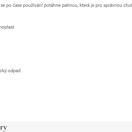
y se po čase používání potáhne patinou, která je pro správnou chu
rmoplast
ický odpad
ry