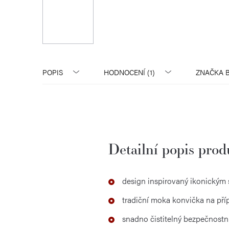
POPIS
HODNOCENÍ (1)
ZNAČKA
B
Detailní popis pro
design inspirovaný ikonickým 
tradiční moka konvička na pří
snadno čistitelný bezpečnostní