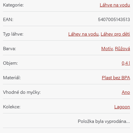
Kategorie
:
Láhve na vodu
EAN
:
5407005143513
Typ láhve
:
Láhev na vodu
,
Láhev pro děti
Barva
:
Motiv
,
Růžová
Objem
:
0,4 l
Materiál
:
Plast bez BPA
Vhodné do myčky
:
Ano
Kolekce
:
Lagoon
Položka byla vyprodána…