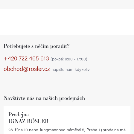
Z
Potřebujete s něčím poradit?
á
p
+420 722 465 613
(po-pá: 9:00 - 17:00)
a
obchod@rosler.cz
napište nám kdykoliv
t
í
Navštivte nás na našich prodejnách
Prodejna
IGNAZ RÖSLER
28. října 10 nebo Jungmannovo náměstí 5, Praha 1 (prodejna má