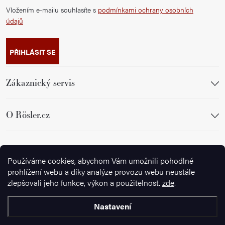
Vložením e-mailu souhlasíte s
podmínkami ochrany osobních
údajů
PŘIHLÁSIT SE
Zákaznický servis
O Rösler.cz
Sledujte nás
Používáme cookies, abychom Vám umožnili pohodlné
prohlížení webu a díky analýze provozu webu neustále
zlepšovali jeho funkce, výkon a použitelnost.
zde
.
Nastavení
Copyright 2026
Ignazrosler.cz
. Všechna práva vyhrazena.
Upravit