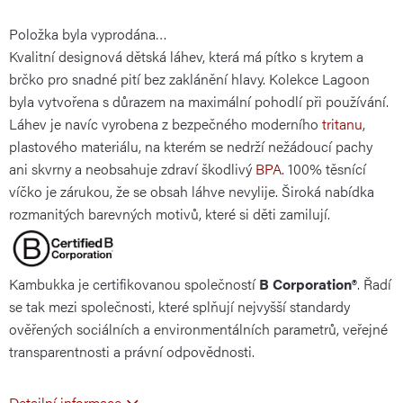
Položka byla vyprodána…
cena:
Kvalitní designová dětská láhev, která má pítko s krytem a
brčko pro snadné pití bez zaklánění hlavy. Kolekce Lagoon
byla vytvořena s důrazem na maximální pohodlí při používání.
Láhev je navíc vyrobena z bezpečného moderního
tritanu
,
plastového materiálu, na kterém se nedrží nežádoucí pachy
ani skvrny a neobsahuje zdraví škodlivý
BPA
. 100% těsnící
víčko je zárukou, že se obsah láhve nevylije. Široká nabídka
rozmanitých barevných motivů, které si děti zamilují.
Kambukka je certifikovanou společností
B Corporation®
. Řadí
se tak mezi společnosti, které splňují nejvyšší standardy
ověřených sociálních a environmentálních parametrů, veřejné
transparentnosti a právní odpovědnosti.
Detailní informace