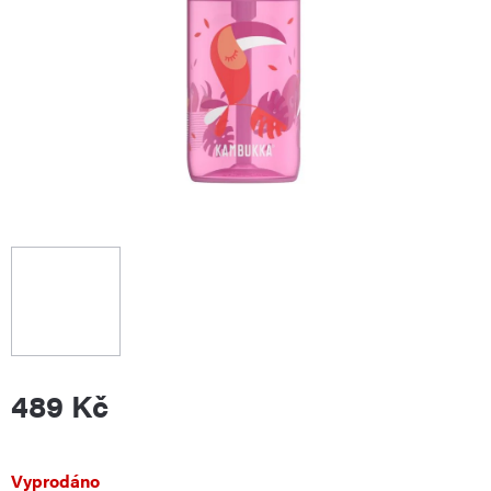
489 Kč
Měrná
Vyprodáno