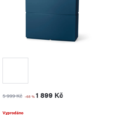
1 899 Kč
5 999 Kč
–68 %
Měrná
Vyprodáno