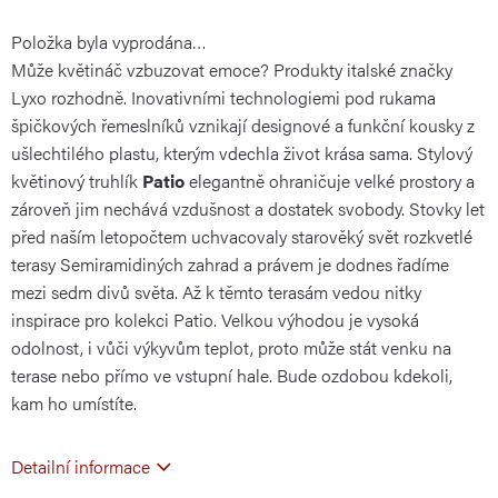
Položka byla vyprodána…
cena:
Může květináč vzbuzovat emoce? Produkty italské značky
Lyxo rozhodně. Inovativními technologiemi pod rukama
špičkových řemeslníků vznikají designové a funkční kousky z
ušlechtilého plastu, kterým vdechla život krása sama. Stylový
květinový truhlík
Patio
elegantně ohraničuje velké prostory a
zároveň jim nechává vzdušnost a dostatek svobody. Stovky let
před naším letopočtem uchvacovaly starověký svět rozkvetlé
terasy Semiramidiných zahrad a právem je dodnes řadíme
mezi sedm divů světa. Až k těmto terasám vedou nitky
inspirace pro kolekci Patio. Velkou výhodou je vysoká
odolnost, i vůči výkyvům teplot, proto může stát venku na
terase nebo přímo ve vstupní hale. Bude ozdobou kdekoli,
kam ho umístíte.
Detailní informace