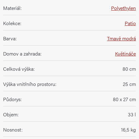
Materiál
:
Polyethylen
Kolekce
:
Patio
Barva
:
Tmavě modrá
Domov a zahrada
:
Květináče
Celková výška
:
80 cm
Výška vnitřního prostoru
:
25 cm
Půdorys
:
80 x 27 cm
Objem
:
33 l
Nosnost
:
16,5 kg