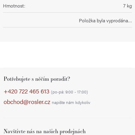
Hmotnost
:
7 kg
Položka byla vyprodána…
Z
Potřebujete s něčím poradit?
á
p
+420 722 465 613
(po-pá: 9:00 - 17:00)
a
obchod@rosler.cz
napište nám kdykoliv
t
í
Navštivte nás na našich prodejnách