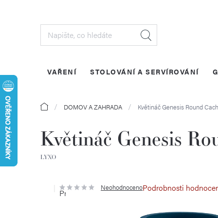
Přejít
na
obsah
VAŘENÍ
STOLOVÁNÍ A SERVÍROVÁNÍ
G
Domů
DOMOV A ZAHRADA
Květináč Genesis Round Cac
Květináč Genesis Ro
LYXO
Podrobnosti hodnoce
Neohodnoceno
Průměrné
hodnocení
produktu
je
0,0