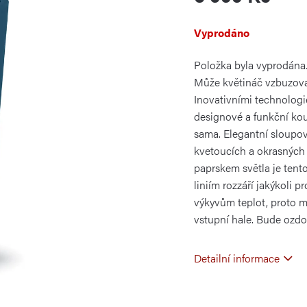
Měrná
Vyprodáno
cena:
Položka byla vyprodán
Může květináč vzbuzova
Inovativními technolog
designové a funkční kou
sama. Elegantní sloupo
kvetoucích a okrasných 
paprskem světla je tent
liniím rozzáří jakýkoli 
výkyvům teplot, proto m
vstupní hale. Bude ozdo
Detailní informace