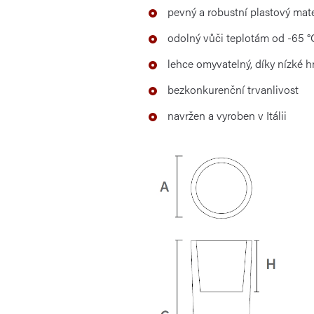
pevný a robustní plastový mate
odolný vůči teplotám od -65 °
lehce omyvatelný, díky nízké 
bezkonkurenční trvanlivost
navržen a vyroben v Itálii