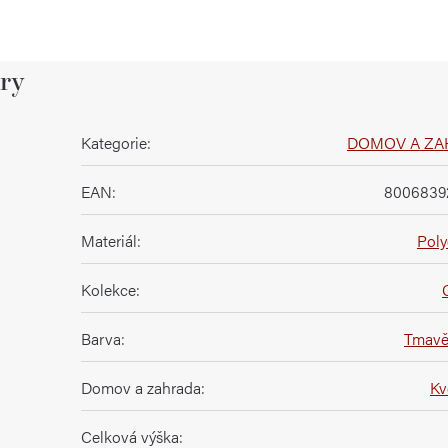
ry
Kategorie
:
DOMOV A ZA
EAN
:
8006839
Materiál
:
Poly
Kolekce
:
Barva
:
Tmavě
Domov a zahrada
:
Kv
Celková výška
: