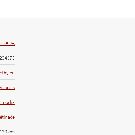
HRADA
234373
ethylen
Genesis
 modrá
ětináče
130 cm