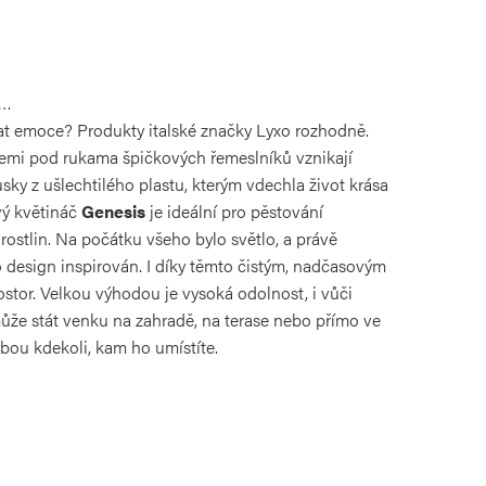
a…
t emoce? Produkty italské značky Lyxo rozhodně.
iemi pod rukama špičkových řemeslníků vznikají
sky z ušlechtilého plastu, kterým vdechla život krása
vý květináč
Genesis
je ideální pro pěstování
rostlin. Na počátku všeho bylo světlo, a právě
o design inspirován. I díky těmto čistým, nadčasovým
prostor. Velkou výhodou je vysoká odolnost, i vůči
ůže stát venku na zahradě, na terase nebo přímo ve
bou kdekoli, kam ho umístíte.