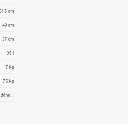
31,5 cm
49 cm
37 cm
35 l
17 kg
7,5 kg
rodána…