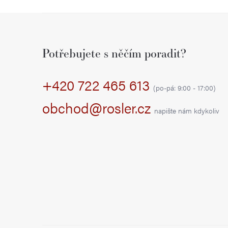
Z
á
Potřebujete s něčím poradit?
p
+420 722 465 613
a
(po-pá: 9:00 - 17:00)
t
obchod@rosler.cz
napište nám kdykoliv
í