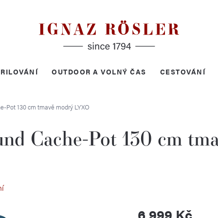
RILOVÁNÍ
OUTDOOR A VOLNÝ ČAS
CESTOVÁNÍ
he-Pot 130 cm tmavě modrý
LYXO
und Cache-Pot 130 cm tm
ní
6 999 Kč