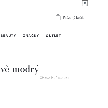
Nákupní
Prázdný košík
košík
BEAUTY
ZNAČKY
OUTLET
avě modrý
CH302-H0R130-261