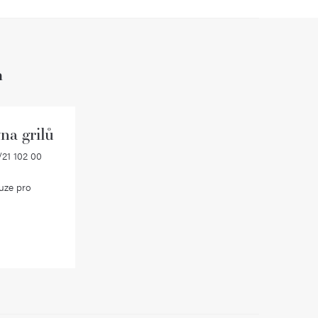
h
na grilů
21 102 00
uze pro