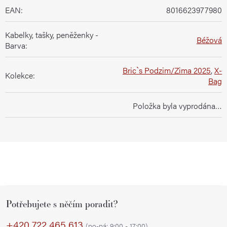
EAN
:
8016623977980
Kabelky, tašky, peněženky -
Béžová
Barva
:
Bric`s Podzim/Zima 2025
,
X-
Kolekce
:
Bag
Položka byla vyprodána…
Z
Potřebujete s něčím poradit?
á
p
+420 722 465 613
(po-pá: 9:00 - 17:00)