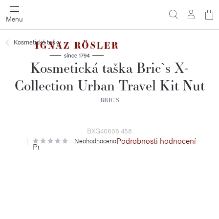
Přejít
N
na
obsah
ko
Kosmetické tašky
Kosmetická taška Bric`s X-
Collection Urban Travel Kit Nut
BRIC´S
BXG40606.458
Podrobnosti hodnocení
Neohodnoceno
Průměrné
hodnocení
produktu
je
0,0
z
5
hvězdiček.