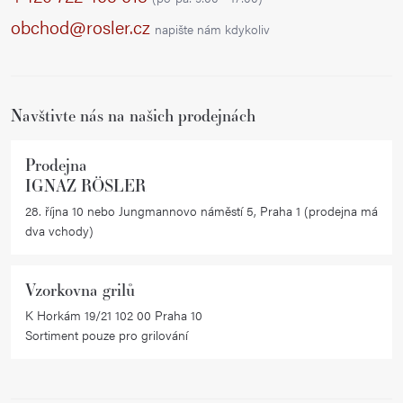
a
obchod@rosler.cz
napište nám kdykoliv
t
í
Navštivte nás na našich prodejnách
Prodejna
IGNAZ RÖSLER
28. října 10 nebo Jungmannovo náměstí 5, Praha 1 (prodejna má
dva vchody)
Vzorkovna grilů
K Horkám 19/21 102 00 Praha 10
Sortiment pouze pro grilování