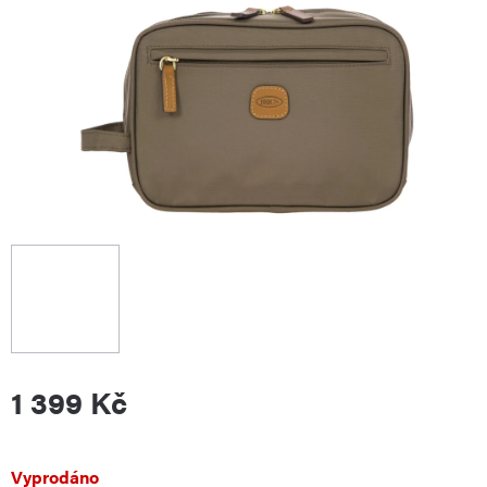
1 399 Kč
Měrná
Vyprodáno