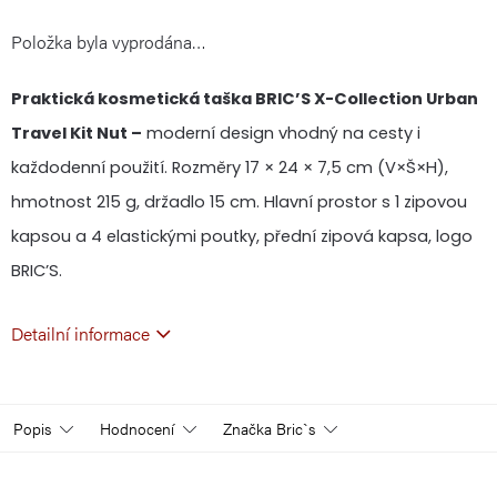
Položka byla vyprodána…
cena:
Praktická kosmetická taška BRIC’S X-Collection Urban
Travel Kit Nut –
moderní design vhodný na cesty i
každodenní použití. Rozměry 17 × 24 × 7,5 cm (V×Š×H),
hmotnost 215 g, držadlo 15 cm. Hlavní prostor s 1 zipovou
kapsou a 4 elastickými poutky, přední zipová kapsa, logo
BRIC’S.
Detailní informace
Popis
Hodnocení
Značka
Bric`s