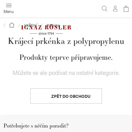
Přejít
N
na
obsah
ko
Domů
VAŘENÍ
Prkénka
Krájecí prkénka z polypropylenu
Produkty teprve připravujeme.
Můžete se ale podívat na ostatní kategorie.
ZPĚT DO OBCHODU
Z
Potřebujete s něčím poradit?
á