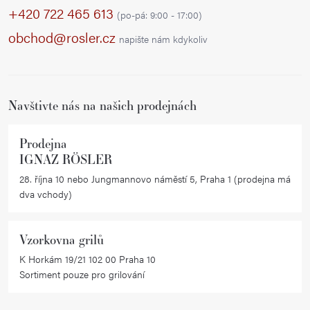
p
+420 722 465 613
(po-pá: 9:00 - 17:00)
a
obchod@rosler.cz
napište nám kdykoliv
t
í
Navštivte nás na našich prodejnách
Prodejna
IGNAZ RÖSLER
28. října 10 nebo Jungmannovo náměstí 5, Praha 1 (prodejna má
dva vchody)
Vzorkovna grilů
K Horkám 19/21 102 00 Praha 10
Sortiment pouze pro grilování