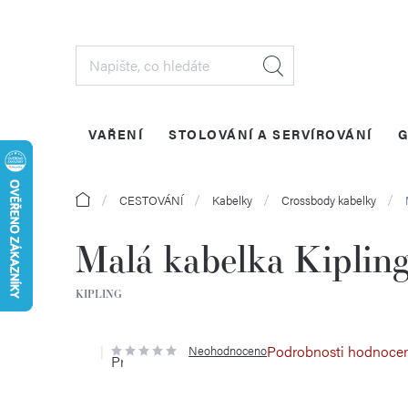
Přejít
na
obsah
VAŘENÍ
STOLOVÁNÍ A SERVÍROVÁNÍ
G
Domů
CESTOVÁNÍ
Kabelky
Crossbody kabelky
Malá kabelka Kipli
KIPLING
Podrobnosti hodnoce
Neohodnoceno
Průměrné
hodnocení
produktu
je
0,0