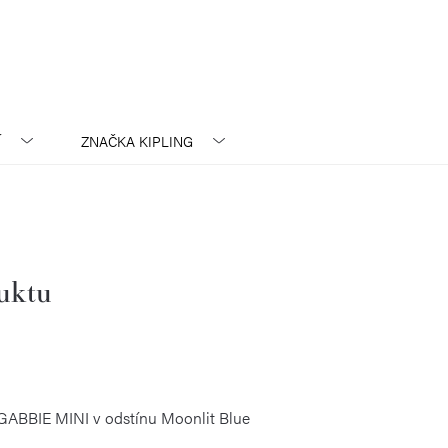
Í
ZNAČKA
KIPLING
duktu
GABBIE MINI v odstínu Moonlit Blue