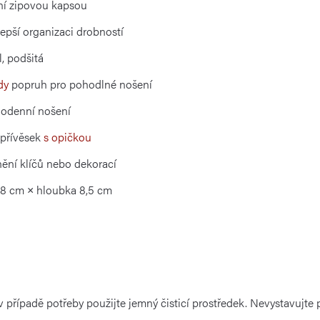
řní zipovou kapsou
lepší organizaci drobností
, podšitá
dy
popruh pro pohodlné nošení
dodenní nošení
 přívěsek
s opičkou
nění klíčů nebo dekorací
28 cm × hloubka 8,5 cm
v případě potřeby použijte jemný čisticí prostředek. Nevystavujt