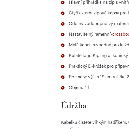
Hlavní přihrádka na zip s vnit
Čtyři externí zipové kapsy pro 
Odolný vodoodpudivý materiál
Nastavitelný ramenní/
crossbo
Malá kabelka vhodná pro kaž
Kulaté logo Kipling a ikonický
Praktický D-krúžek pro připev
Rozměry: výška 19 cm × šířka 
Objem: 4 l
Údržba
Kabelku čistěte vlhkým hadříkem, 