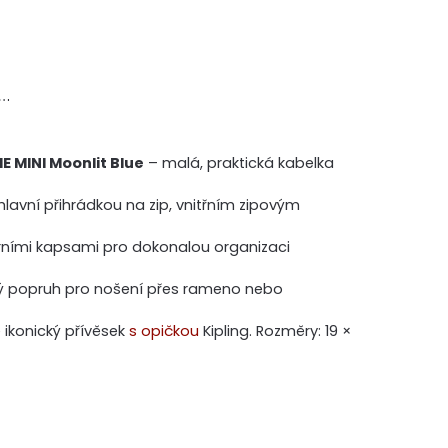
a…
E MINI Moonlit Blue
– malá, praktická kabelka
avní přihrádkou na zip, vnitřním zipovým
rními kapsami pro dokonalou organizaci
ný popruh pro nošení přes rameno nebo
e ikonický přívěsek
s opičkou
Kipling. Rozměry: 19 ×