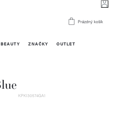
Nákupní
Prázdný košík
košík
BEAUTY
ZNAČKY
OUTLET
lue
KPKI30574GA1