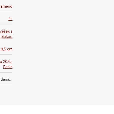
 rameno
4 l
ívěšek s
opičkou
x 8,5 cm
a 2025
,
Basic
rodána…