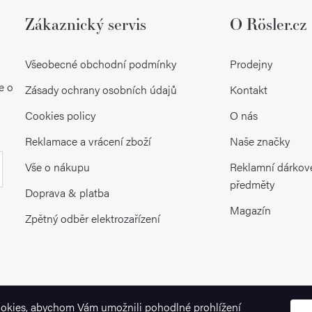
Zákaznický servis
O Rösler.cz
Všeobecné obchodní podmínky
Prodejny
e o
Zásady ochrany osobních údajů
Kontakt
Cookies policy
O nás
Reklamace a vrácení zboží
Naše značky
Vše o nákupu
Reklamní dárkov
předměty
Doprava & platba
Magazín
Zpětný odběr elektrozařízení
okies, abychom Vám umožnili pohodlné prohlížení