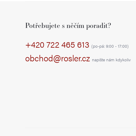
Z
á
Potřebujete s něčím poradit?
p
+420 722 465 613
a
(po-pá: 9:00 - 17:00)
t
obchod@rosler.cz
napište nám kdykoliv
í