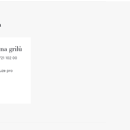
h
na grilů
21 102 00
uze pro