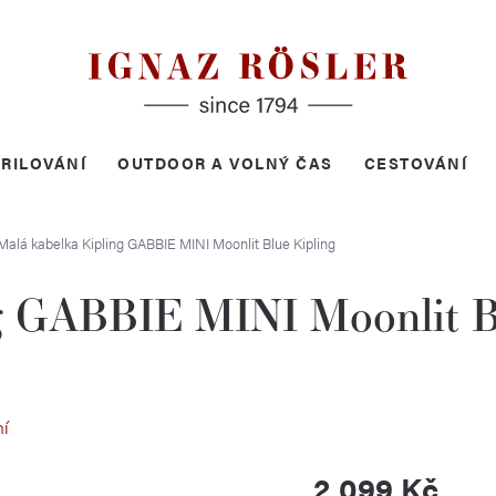
RILOVÁNÍ
OUTDOOR A VOLNÝ ČAS
CESTOVÁNÍ
Malá kabelka Kipling GABBIE MINI Moonlit Blue
Kipling
ng GABBIE MINI Moonlit B
ní
2 099 Kč