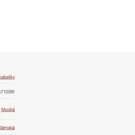
kabelky
5710991
Modrá
Dámská