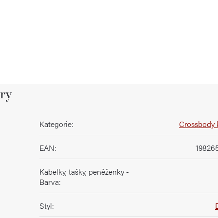
ry
Kategorie
:
Crossbody 
EAN
:
19826
Kabelky, tašky, peněženky -
Barva
:
Styl
: