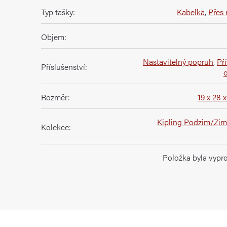
Typ tašky
:
Kabelka
,
Přes
Objem
:
Nastavitelný popruh
,
Př
Příslušenství
:
Rozměr
:
19 x 28 
Kipling Podzim/Zim
Kolekce
:
Položka byla vyp