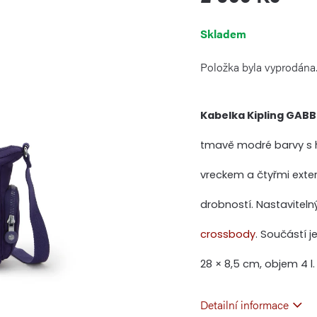
Měrná
Skladem
cena:
Položka byla vyprodán
Kabelka Kipling GABBI
tmavě modré barvy s hl
vreckem a čtyřmi exte
drobností. Nastavitel
crossbody
. Součástí j
28 × 8,5 cm, objem 4 l.
Detailní informace