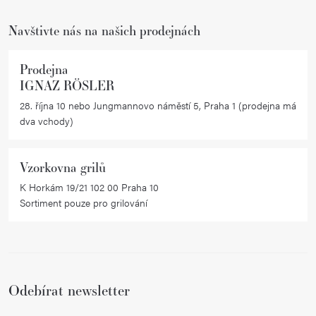
í
p
r
Navštivte nás na našich prodejnách
v
k
Prodejna
y
IGNAZ RÖSLER
v
28. října 10 nebo Jungmannovo náměstí 5, Praha 1 (prodejna má
ý
dva vchody)
p
i
Vzorkovna grilů
s
K Horkám 19/21 102 00 Praha 10
u
Sortiment pouze pro grilování
Odebírat newsletter