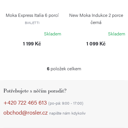
Moka Express Italia 6 porcí
New Moka Indukce 2 porce
černá
BIALETTI
BIALETTI
Skladem
Skladem
1 199 Kč
1 099 Kč
6
položek celkem
O
v
Z
l
Potřebujete s něčím poradit?
á
á
p
d
+420 722 465 613
(po-pá: 9:00 - 17:00)
a
a
obchod@rosler.cz
napište nám kdykoliv
c
t
í