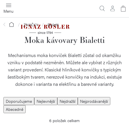
Přejít
N
na
obsah
ko
Domů
ZNAČKY
Bialetti
Moka kávovary Bialetti
Mechanismus moka konviček Bialetti zůstal od okamžiku
vzniku v podstatě nezměněn. Můžete ale vybírat z různých
variant provedení. Klasické hliníkové konvičky s typickým
šestibokým tvarem, nerezové konvičky na indukci, existuje
dokonce i varianta na elektřinu a barevné varianty.
Ř
Doporučujeme
Nejlevnější
Nejdražší
Nejprodávanější
a
Abecedně
z
6
položek celkem
e