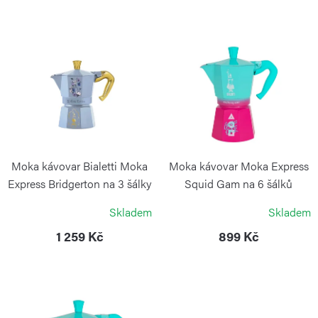
n
í
V
p
ý
r
p
o
i
d
s
u
p
k
r
Moka kávovar Bialetti Moka
Moka kávovar Moka Express
t
o
Express Bridgerton na 3 šálky
Squid Gam na 6 šálků
ů
BIALETTI
BIALETTI
d
Skladem
Skladem
u
1 259 Kč
899 Kč
k
t
ů