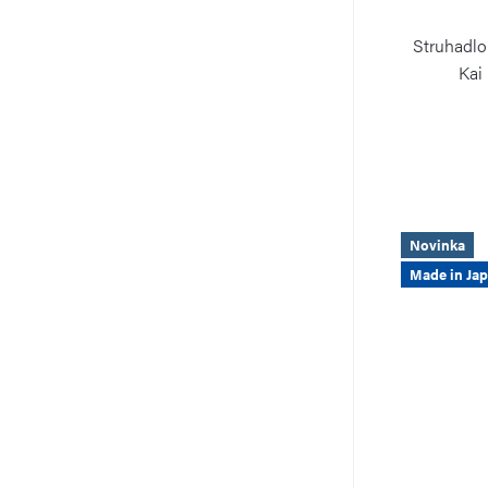
Struhadlo
Kai
Novinka
Made in Ja