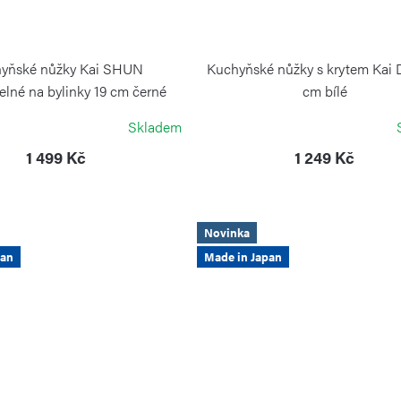
yňské nůžky Kai SHUN
Kuchyňské nůžky s krytem Kai 
telné na bylinky 19 cm černé
cm bílé
KAI
KAI
Skladem
1 499 Kč
1 249 Kč
Novinka
pan
Made in Japan