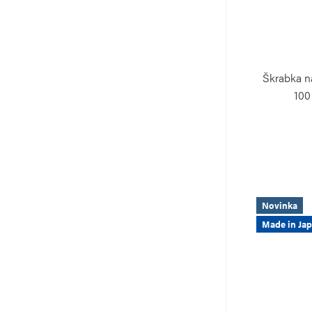
Škrabka n
100
Novinka
Made in Ja