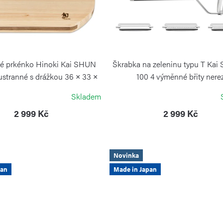
é prkénko Hinoki Kai SHUN
Škrabka na zeleninu typu T Kai
ustranné s drážkou 36 × 33 ×
100 4 výměnné břity nere
2,5 cm
KAI
Skladem
KAI
2 999 Kč
2 999 Kč
Novinka
pan
Made in Japan