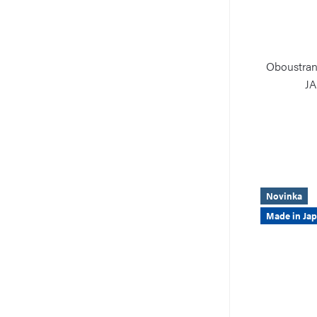
Oboustran
JA
Novinka
Made in Ja