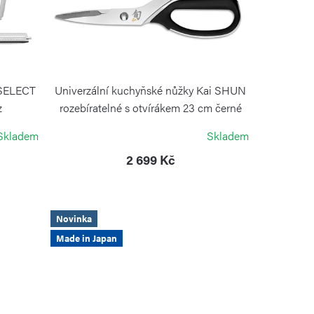
 SELECT
Univerzální kuchyňské nůžky Kai SHUN
z
rozebíratelné s otvírákem 23 cm černé
KAI
Skladem
Skladem
2 699 Kč
Novinka
Made in Japan