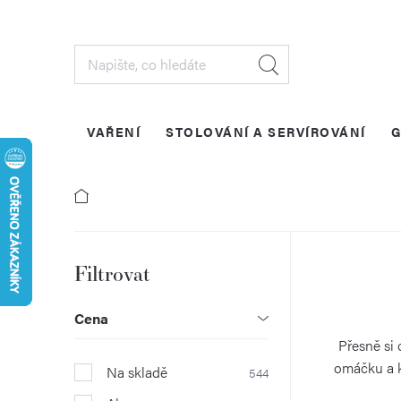
Přejít
na
obsah
VAŘENÍ
STOLOVÁNÍ A SERVÍROVÁNÍ
G
P
o
Cena
s
Přesně si
omáčku a k
Na skladě
544
t