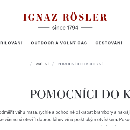
RILOVÁNÍ
OUTDOOR A VOLNÝ ČAS
CESTOVÁNÍ
Domů
VAŘENÍ
POMOCNÍCI DO KUCHYNĚ
POMOCNÍCI DO 
 odměřit váhu masa, rychle a pohodlně oškrabat brambory a nakrá
e všemu si otevřít dobrou láhev vína praktickým otvírákem. Pokud
určitě bavit.