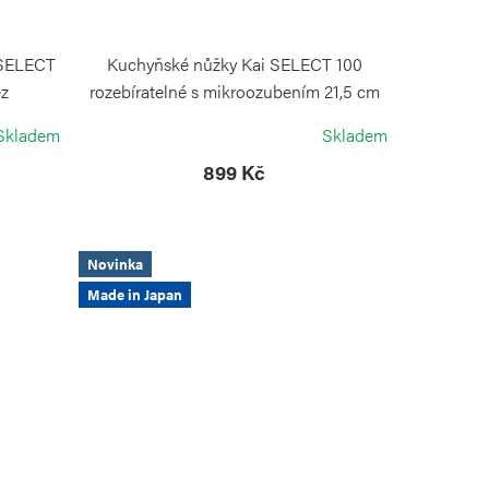
 SELECT
Kuchyňské nůžky Kai SELECT 100
ez
rozebíratelné s mikroozubením 21,5 cm
černé
Skladem
Skladem
KAI
899 Kč
Novinka
Made in Japan