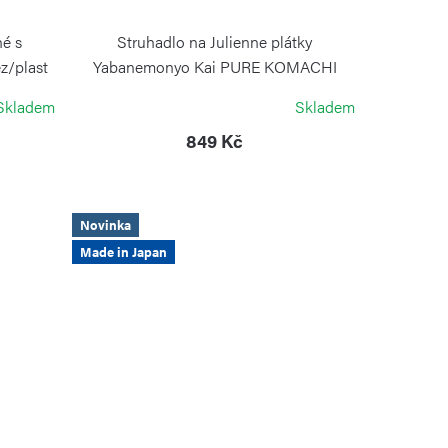
né s
Struhadlo na Julienne plátky
z/plast
Yabanemonyo Kai PURE KOMACHI
růžové
Skladem
Skladem
KAI
849 Kč
Novinka
Made in Japan