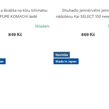
 a škrabka na kůru Ichimatsu
Struhadlo jemné/velmi jem
 PURE KOMACHI šedé
nádobkou Kai SELECT 100 nere
KAI
KAI
Skladem
849 Kč
869 Kč
Novinka
pan
Made in Japan