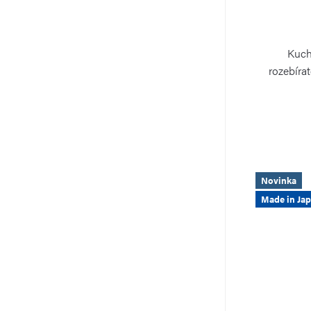
Kuch
rozebíra
Novinka
Made in Ja