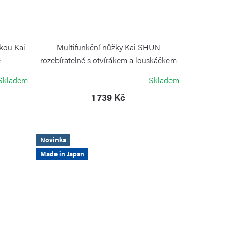
kou Kai
Multifunkční nůžky Kai SHUN
é
rozebíratelné s otvírákem a louskáčkem
22,5 cm
Skladem
Skladem
KAI
1 739 Kč
Novinka
Made in Japan