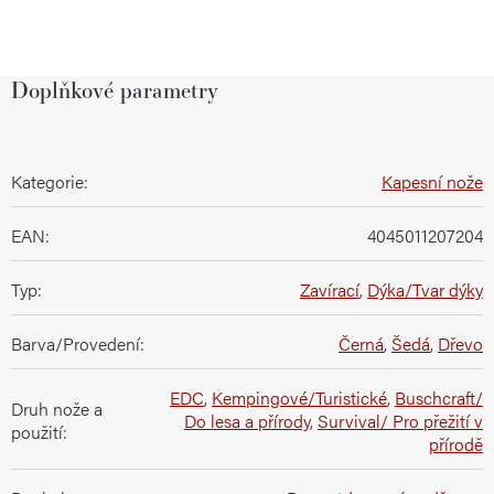
Doplňkové parametry
Kategorie
:
Kapesní nože
EAN
:
4045011207204
Typ
:
Zavírací
,
Dýka/Tvar dýky
Barva/Provedení
:
Černá
,
Šedá
,
Dřevo
EDC
,
Kempingové/Turistické
,
Buschcraft/
Druh nože a
Do lesa a přírody
,
Survival/ Pro přežití v
použití
:
přírodě