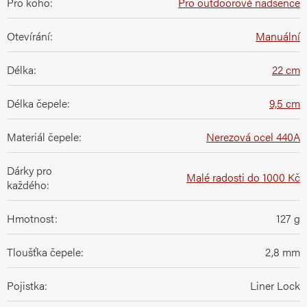
Pro koho
:
Pro outdoorové nadšence
Otevírání
:
Manuální
Délka
:
22 cm
Délka čepele
:
9,5 cm
Materiál čepele
:
Nerezová ocel 440A
Dárky pro
Malé radosti do 1000 Kč
každého
:
Hmotnost
:
127 g
Tloušťka čepele
:
2,8 mm
Pojistka
:
Liner Lock