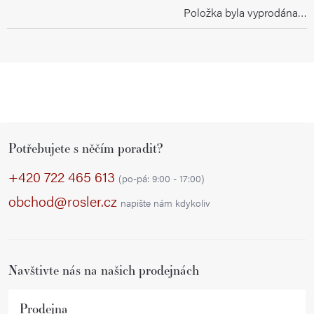
Položka byla vyprodána…
Z
Potřebujete s něčím poradit?
á
p
+420 722 465 613
(po-pá: 9:00 - 17:00)
a
obchod@rosler.cz
napište nám kdykoliv
t
í
Navštivte nás na našich prodejnách
Prodejna