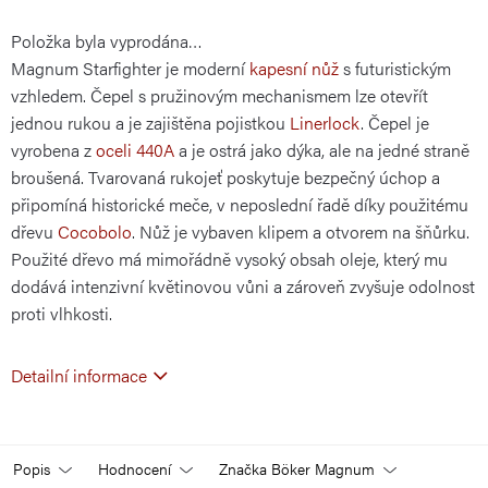
Položka byla vyprodána…
cena:
Magnum Starfighter je moderní
kapesní nůž
s futuristickým
vzhledem. Čepel s pružinovým mechanismem lze otevřít
jednou rukou a je zajištěna pojistkou
Linerlock
. Čepel je
vyrobena z
oceli 440A
a je ostrá jako dýka, ale na jedné straně
broušená. Tvarovaná rukojeť poskytuje bezpečný úchop a
připomíná historické meče, v neposlední řadě díky použitému
dřevu
Cocobolo
. Nůž je vybaven klipem a otvorem na šňůrku.
Použité dřevo má mimořádně vysoký obsah oleje, který mu
dodává intenzivní květinovou vůni a zároveň zvyšuje odolnost
proti vlhkosti.
Detailní informace
Popis
Hodnocení
Značka
Böker Magnum