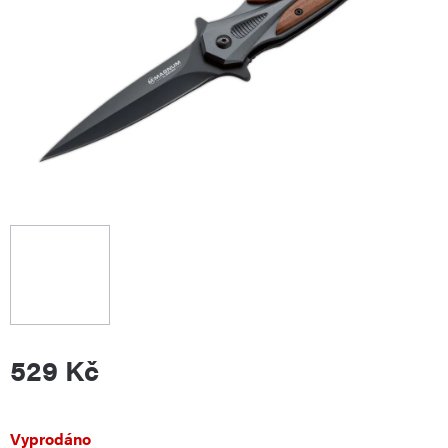
529 Kč
Měrná
Vyprodáno