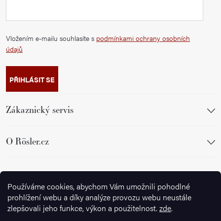
Vložením e-mailu souhlasíte s
podmínkami ochrany osobních
údajů
PŘIHLÁSIT SE
Zákaznický servis
O Rösler.cz
Sledujte nás
Používáme cookies, abychom Vám umožnili pohodlné
prohlížení webu a díky analýze provozu webu neustále
zlepšovali jeho funkce, výkon a použitelnost.
zde
.