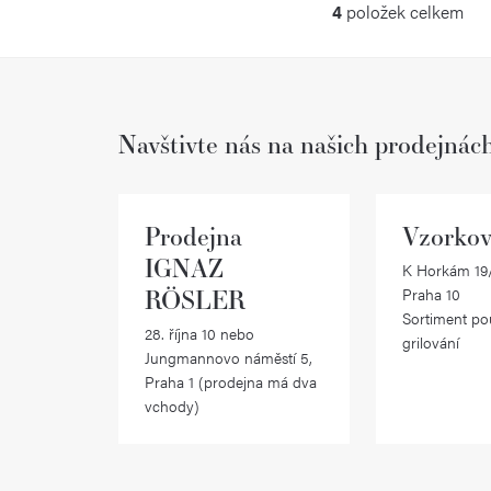
4
položek celkem
O
v
l
Navštivte nás na našich prodejnác
á
d
a
Prodejna
Vzorkov
c
IGNAZ
K Horkám 19/
RÖSLER
Praha 10
í
Sortiment po
28. října 10 nebo
p
grilování
Jungmannovo náměstí 5,
r
Praha 1 (prodejna má dva
vchody)
v
k