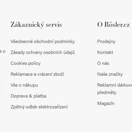
y
v
ý
Zákaznický servis
O Rösler.cz
p
Všeobecné obchodní podmínky
Prodejny
i
e o
Zásady ochrany osobních údajů
Kontakt
s
Cookies policy
O nás
u
Reklamace a vrácení zboží
Naše značky
Vše o nákupu
Reklamní dárkov
předměty
Doprava & platba
Magazín
Zpětný odběr elektrozařízení