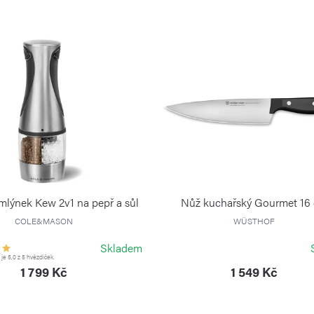
 mlýnek Kew 2v1 na pepř a sůl
Nůž kuchařský Gourmet 16
COLE&MASON
WÜSTHOF
Skladem
e 5,0 z 5 hvězdiček.
1 799 Kč
1 549 Kč