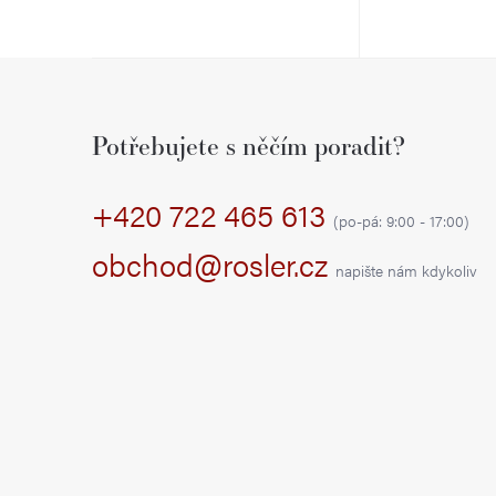
Z
á
Potřebujete s něčím poradit?
p
+420 722 465 613
a
(po-pá: 9:00 - 17:00)
t
obchod@rosler.cz
napište nám kdykoliv
í