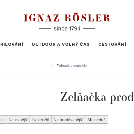
RILOVÁNÍ
OUTDOOR A VOLNÝ ČAS
CESTOVÁNÍ
Domů
Zelňačka produkty
Zelňačka pro
me
Nejlevnější
Nejdražší
Nejprodávanější
Abecedně