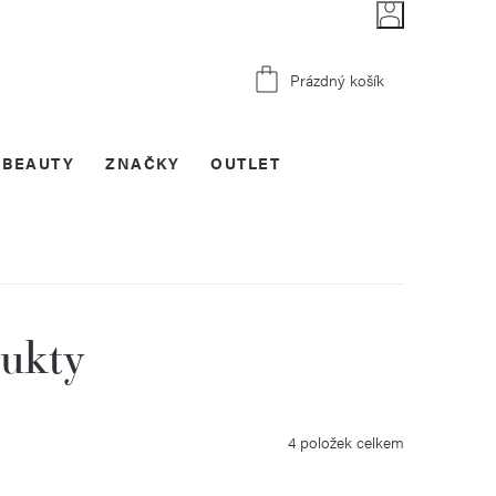
Nákupní
Prázdný košík
košík
BEAUTY
ZNAČKY
OUTLET
dukty
4
položek celkem