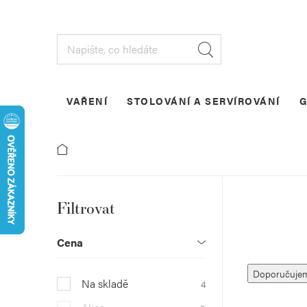
Přejít
na
obsah
VAŘENÍ
STOLOVÁNÍ A SERVÍROVÁNÍ
G
P
o
Cena
Ř
s
Doporučuje
Na skladě
4
a
t