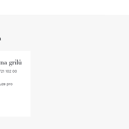
h
na grilů
21 102 00
uze pro