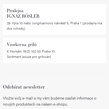
v
k
Prodejna
y
IGNAZ RÖSLER
v
28. října 10 nebo Jungmannovo náměstí 5, Praha 1 (prodejna má
ý
dva vchody)
p
i
Vzorkovna grilů
s
K Horkám 19/21 102 00 Praha 10
u
Sortiment pouze pro grilování
Odebírat newsletter
Vložte svůj e-mail a my vám budeme zasílat informace o
nových produktech na našem e-shopu.