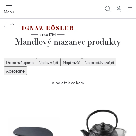
Přejít
N
na
obsah
ko
Domů
Mandlový mazanec produkty
Ř
Doporučujeme
Nejlevnější
Nejdražší
Nejprodávanější
a
Abecedně
z
3
položek celkem
e
n
í
V
p
ý
r
p
o
i