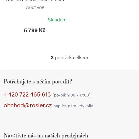
WÜSTHOF
Skladem
5 799 Kč
3
položek celkem
O
v
Z
l
Potřebujete s něčím poradit?
á
á
p
d
+420 722 465 613
(po-pá: 9:00 - 17:00)
a
a
obchod@rosler.cz
napište nám kdykoliv
c
t
í
í
p
r
Navštivte nás na našich prodejnách